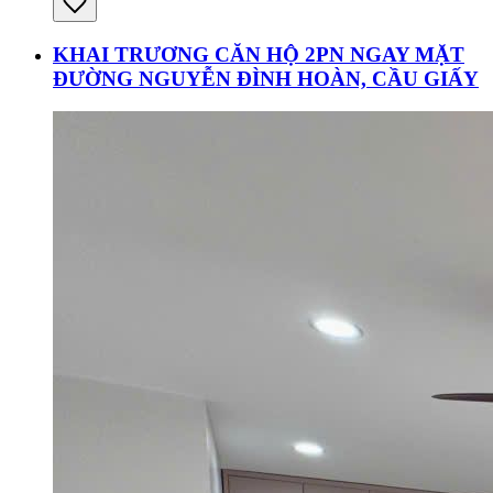
KHAI TRƯƠNG CĂN HỘ 2PN NGAY MẶT
ĐƯỜNG NGUYỄN ĐÌNH HOÀN, CẦU GIẤY