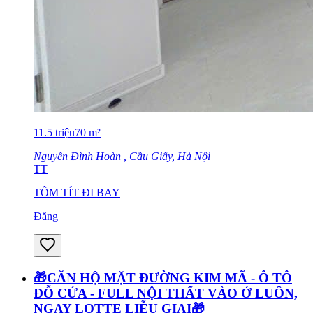
11.5
triệu
70
m²
Nguyễn Đình Hoàn , Cầu Giấy, Hà Nội
TT
TÔM TÍT ĐI BAY
Đăng
🎁CĂN HỘ MẶT ĐƯỜNG KIM MÃ - Ô TÔ
ĐỖ CỬA - FULL NỘI THẤT VÀO Ở LUÔN,
NGAY LOTTE LIỄU GIAI🎁