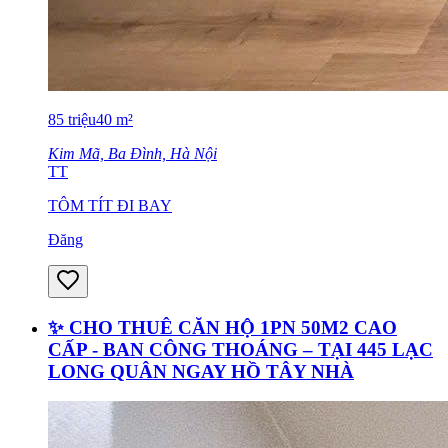
85
triệu
40
m²
Kim Mã, Ba Đình, Hà Nội
TT
TÔM TÍT ĐI BAY
Đăng
✨ CHO THUÊ CĂN HỘ 1PN 50M2 CAO
CẤP - BAN CÔNG THOÁNG – TẠI 445 LẠC
LONG QUÂN NGAY HỒ TÂY NHÀ