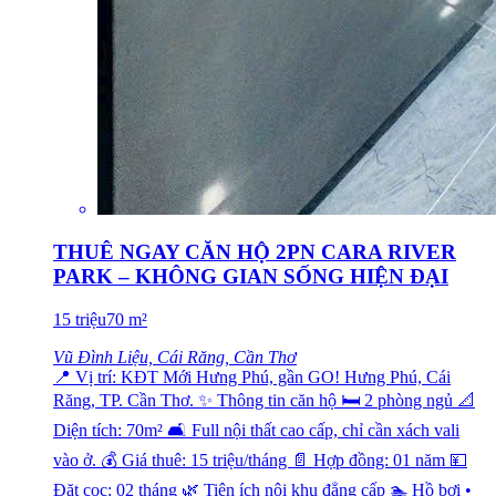
THUÊ NGAY CĂN HỘ 2PN CARA RIVER
PARK – KHÔNG GIAN SỐNG HIỆN ĐẠI
15
triệu
70
m²
Vũ Đình Liệu, Cái Răng, Cần Thơ
📍 Vị trí: KĐT Mới Hưng Phú, gần GO! Hưng Phú, Cái
Răng, TP. Cần Thơ. ✨ Thông tin căn hộ 🛏️ 2 phòng ngủ 📐
Diện tích: 70m² 🛋️ Full nội thất cao cấp, chỉ cần xách vali
vào ở. 💰 Giá thuê: 15 triệu/tháng 📄 Hợp đồng: 01 năm 💴
Đặt cọc: 02 tháng 🌿 Tiện ích nội khu đẳng cấp 🏊 Hồ bơi •