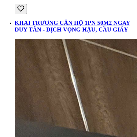
KHAI TRƯƠNG CĂN HỘ 1PN 50M2 NGAY
DUY TÂN - DỊCH VỌNG HẬU, CẦU GIẤY