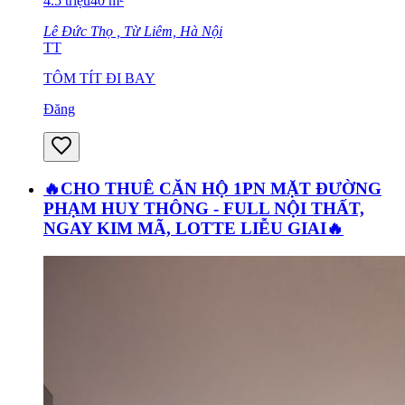
4.5
triệu
40
m²
Lê Đức Thọ , Từ Liêm, Hà Nội
TT
TÔM TÍT ĐI BAY
Đăng
🔥CHO THUÊ CĂN HỘ 1PN MẶT ĐƯỜNG
PHẠM HUY THÔNG - FULL NỘI THẤT,
NGAY KIM MÃ, LOTTE LIỄU GIAI🔥