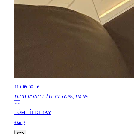
11
triệu
50
m²
DỊCH VỌNG HẬU, Cầu Giấy, Hà Nội
TT
TÔM TÍT ĐI BAY
Đăng