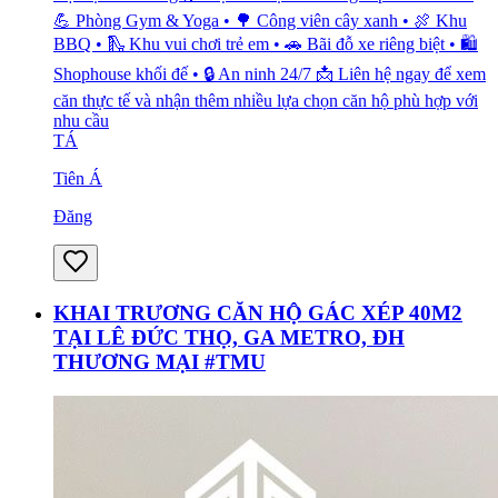
💪 Phòng Gym & Yoga • 🌳 Công viên cây xanh • 🍖 Khu
BBQ • 🛝 Khu vui chơi trẻ em • 🚗 Bãi đỗ xe riêng biệt • 🛍️
Shophouse khối đế • 🔒 An ninh 24/7 📩 Liên hệ ngay để xem
căn thực tế và nhận thêm nhiều lựa chọn căn hộ phù hợp với
nhu cầu
TÁ
Tiên Á
Đăng
KHAI TRƯƠNG CĂN HỘ GÁC XÉP 40M2
TẠI LÊ ĐỨC THỌ, GA METRO, ĐH
THƯƠNG MẠI #TMU