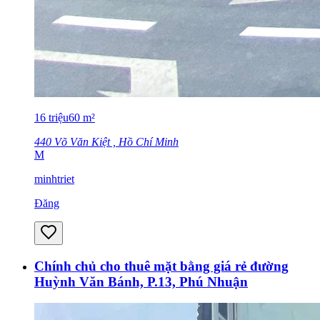
16
triệu
60
m²
440 Võ Văn Kiệt , Hồ Chí Minh
M
minhtriet
Đăng
Chính chủ cho thuê mặt bằng giá rẻ đường
Huỳnh Văn Bánh, P.13, Phú Nhuận