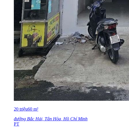
20
triệu
60
m²
đường Bắc Hải, Tân Hòa, Hồ Chí Minh
PT