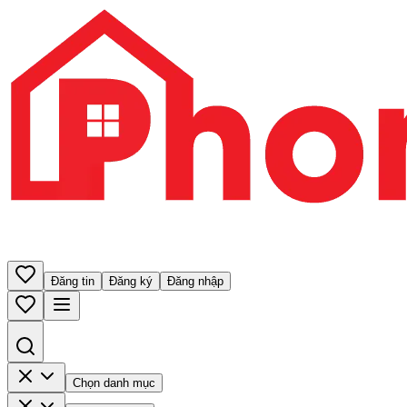
Đăng tin
Đăng ký
Đăng nhập
Chọn danh mục