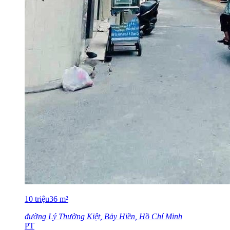
10
triệu
36
m²
đường Lý Thường Kiệt, Bảy Hiền, Hồ Chí Minh
PT