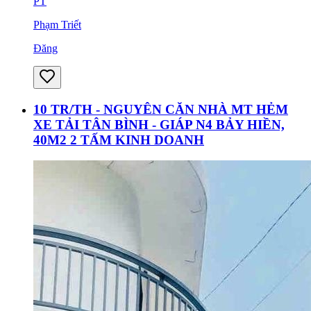
PT
Phạm Triết
Đăng
10 TR/TH - NGUYÊN CĂN NHÀ MT HẺM
XE TẢI TÂN BÌNH - GIÁP N4 BẢY HIỀN,
40M2 2 TẤM KINH DOANH