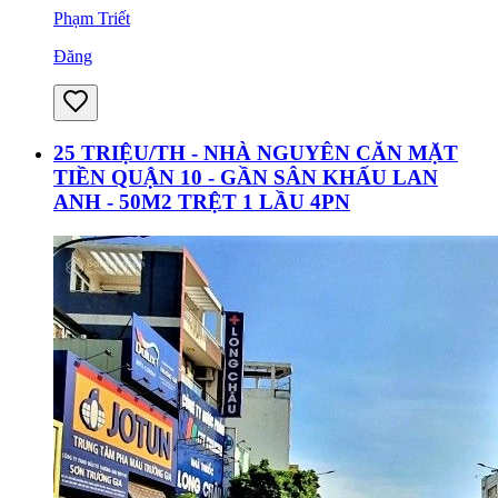
Phạm Triết
Đăng
25 TRIỆU/TH - NHÀ NGUYÊN CĂN MẶT
TIỀN QUẬN 10 - GẦN SÂN KHẤU LAN
ANH - 50M2 TRỆT 1 LẦU 4PN