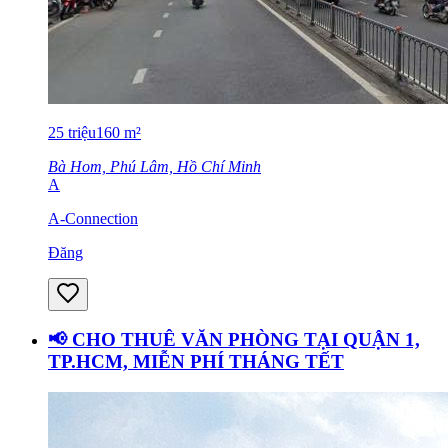
25
triệu
160
m²
Bà Hom, Phú Lâm, Hồ Chí Minh
A
A-Connection
Đăng
📢 CHO THUÊ VĂN PHÒNG TẠI QUẬN 1,
TP.HCM, MIỄN PHÍ THÁNG TẾT