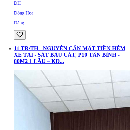
ĐH
Đông Hoa
Đăng
11 TR/TH - NGUYÊN CĂN MẶT TIỀN HẺM
XE TẢI - SÁT BÀU CÁT, P10 TÂN BÌNH -
80M2 1 LẦU – KD...