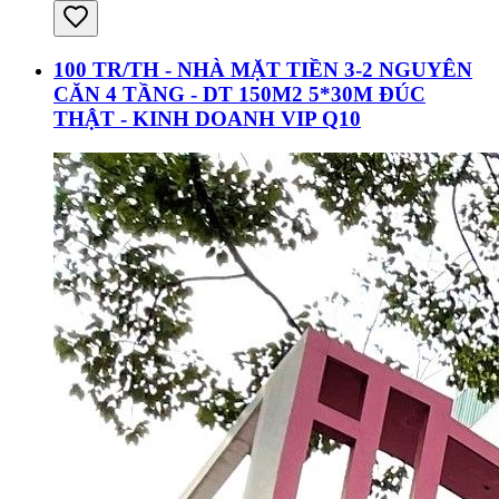
100 TR/TH - NHÀ MẶT TIỀN 3-2 NGUYÊN
CĂN 4 TẦNG - DT 150M2 5*30M ĐÚC
THẬT - KINH DOANH VIP Q10