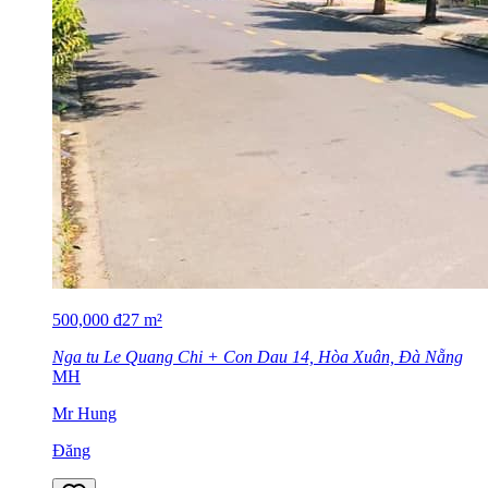
500,000
đ
27
m²
Nga tu Le Quang Chi + Con Dau 14, Hòa Xuân, Đà Nẵng
MH
Mr Hung
Đăng