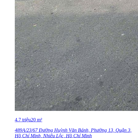
4.7
triệu
20
m²
489A/23/67 Đường Huỳnh Văn Bánh, Phường 13, Quận 3,
Hồ Chí Minh, Nhiêu Lộc, Hồ Chí Minh