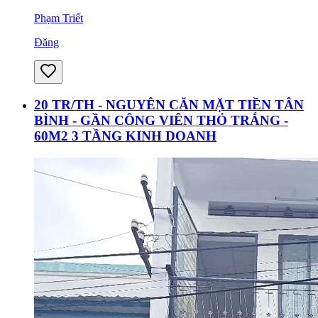
Phạm Triết
Đăng
20 TR/TH - NGUYÊN CĂN MẶT TIỀN TÂN
BÌNH - GẦN CÔNG VIÊN THỎ TRẮNG -
60M2 3 TẦNG KINH DOANH