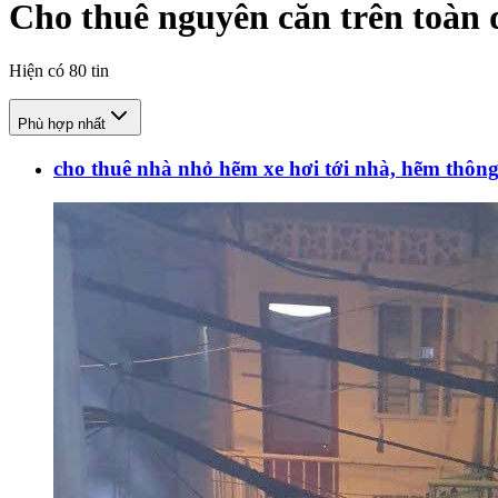
Cho thuê nguyên căn trên toàn 
Hiện có
80
tin
Phù hợp nhất
cho thuê nhà nhỏ hẽm xe hơi tới nhà, hẽm thôn