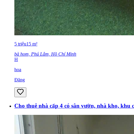
5
triệu
15
m²
bà hom, Phú Lâm, Hồ Chí Minh
H
hoa
Đăng
Cho thuê nhà cấp 4 có sân vườn, nhà kho, khu 