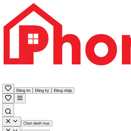
Đăng tin
Đăng ký
Đăng nhập
Chọn danh mục