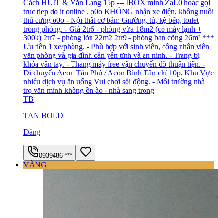
Cách HUIT & Văn Lang 15p --- IBOX minh ZaL0 hoac gọi
truc tiep do it online . o0o KHÔNG nhận xe điện, không nuôi
thú cưng o0o - Nội thất cơ bản: Giường, tủ, kệ bếp, toilet
trong phòng. - Giá 2tr6 - phòng vừa 18m2 (có máy lạnh +
300k) 2tr7 - phòng lớn 22m2 2tr9 - phòng ban công 26m² ***
Ưu tiên 1 xe/phòng. - Phù hợp với sinh viên, công nhân viên
văn phòng và gia đình cần yên tĩnh và an ninh. - Trang bị
khóa vân tay. - Thang máy free vận chuyển đồ thuận tiện. -
Di chuyển Aeon Tân Phú / Aeon Bình Tân chỉ 10p, Khu Vực
nhiều dịch vụ ăn uống Vui chơi sôi động. - Môi trường nhà
trọ văn minh không ồn ào - nhà sang trọng
TB
TAN BOLD
Đăng
0939486 ***
VÀNG