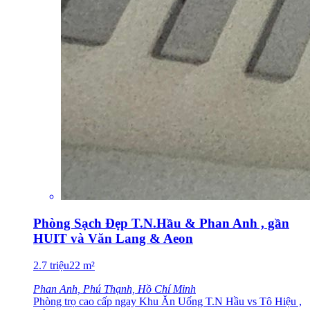
Phòng Sạch Đẹp T.N.Hầu & Phan Anh , gần
HUIT và Văn Lang & Aeon
2.7
triệu
22
m²
Phan Anh, Phú Thạnh, Hồ Chí Minh
Phòng trọ cao cấp ngay Khu Ăn Uống T.N Hầu vs Tô Hiệu ,