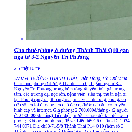
Cho thuê phòng ở đường Thành Thái Q10 gần
ngã tư 3-2 Nguyễn Tri Phương
2.5
triệu
16
m²
3/71/5/8 ĐƯỜNG THÀNH THÁI, Diên Hồng, Hồ Chí Minh
Cho thuê phòng ở đường Thành Thái Q10 gần ngã tư 3-2
Nguyễn Tri Phương, trong hẻm rộng rãi yên tĩnh, gần trung
tâm, các trường đại học lớn, bệnh viện, siêu thị, thuận tiện đi
lại. Phòng rộng rãi, thoáng mát, nhà vệ sinh trong phòng, có
cửa sổ, có lối đi riêng, có chỗ để xe, được nấu ăn, có truyền
hình cáp và internet. Giá phòng: 2.700.000đ/tháng - (2 người
ở: 2.900.000đ/tháng) Tiền điện, nước sẽ trao đổi khi đến xem
phòng. Không thu phí rác, để xe. Liên hệ: Cô Châu - DT: 034
744 0971 Địa chỉ 3/71/5/8 Thành Thái P14 Q10 (hẻm số 3
Thành Thái cạnh tòa nhà Hoàng Anh Gia Lai, cổng sau