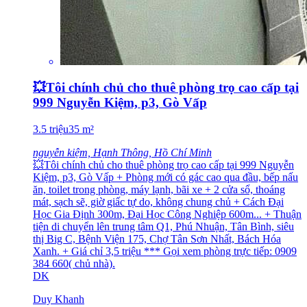
💥Tôi chính chủ cho thuê phòng trọ cao cấp tại
999 Nguyễn Kiệm, p3, Gò Vấp
3.5
triệu
35
m²
nguyễn kiệm, Hạnh Thông, Hồ Chí Minh
💥Tôi chính chủ cho thuê phòng trọ cao cấp tại 999 Nguyễn
Kiệm, p3, Gò Vấp + Phòng mới có gác cao qua đầu, bếp nấu
ăn, toilet trong phòng, máy lạnh, bãi xe + 2 cửa sổ, thoáng
mát, sạch sẽ, giờ giấc tự do, không chung chủ + Cách Đại
Học Gia Định 300m, Đại Học Công Nghiệp 600m... + Thuận
tiện di chuyển lên trung tâm Q1, Phú Nhuận, Tân Bình, siêu
thị Big C, Bệnh Viện 175, Chợ Tân Sơn Nhất, Bách Hóa
Xanh. + Giá chỉ 3,5 triệu *** Gọi xem phòng trực tiếp: 0909
384 660( chủ nhà).
DK
Duy Khanh