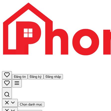
Đăng tin
Đăng ký
Đăng nhập
Chọn danh mục