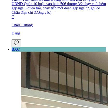
UBND Quận 10 hoặc vào hẻm 506 đường 3/2 chạy cuối hẻm
gặp ngã 3 quẹo trái, chạy tiếp một đoạn gặp ngã tư, gọi cô
Châu điện chỉ đường vào)
C
Chau_Truong
Đăng
BẠC