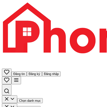
Đăng tin
Đăng ký
Đăng nhập
Chọn danh mục