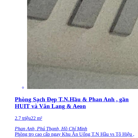
Phòng Sạch Đẹp T.N.Hầu & Phan Anh , gần
HUIT và Văn Lang & Aeon
2.7
triệu
22
m²
Phan Anh, Phú Thạnh, Hồ Chí Minh
Phòng trọ cao cấp ngay Khu Ăn Uống T.N Hầu vs Tô Hiệu ,