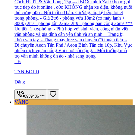
Cách HUIT & Văn Lang 15p --- IBOX minh ZaL0 hoac gọi
truc tiep do it online . o0o KHÔNG nhận xe điện, không nuôi
thú cưng o0o - Nội thất cơ bản: Giường, tủ, kệ bếp, toilet
trong phòng. - Giá 2tr6 - phòng vừa 18m2 (có máy lạnh +
300k) 2tr7 - phòng lớn 22m2 2tr9 - phòng ban công 26m² ***
Ưu tiên 1 xe/phòng. - Phù hợp với sinh viên, công nhân viên
văn phòng và gia đình cần yên tĩnh và an ninh. - Trang bị
khóa vân tay. - Thang máy free vận chuyển đồ thuận tiện. -
Di chuyển Aeon Tân Phú / Aeon Bình Tân chỉ 10p, Khu Vực
nhiều dịch vụ ăn uống Vui chơi sôi động. - Môi trường nhà
trọ văn minh không ồn ào - nhà sang trọng
TB
TAN BOLD
Đăng
0939486 ***
VÀNG