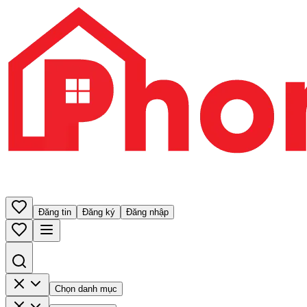
Đăng tin
Đăng ký
Đăng nhập
Chọn danh mục