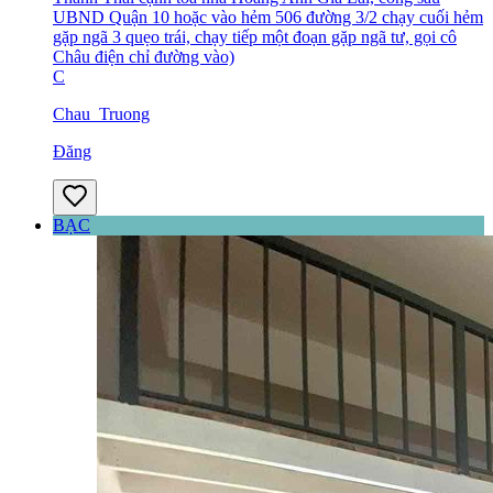
UBND Quận 10 hoặc vào hẻm 506 đường 3/2 chạy cuối hẻm
gặp ngã 3 quẹo trái, chạy tiếp một đoạn gặp ngã tư, gọi cô
Châu điện chỉ đường vào)
C
Chau_Truong
Đăng
BẠC