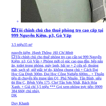
💥Tôi chính chủ cho thuê phòng trọ cao cấp tại
999 Nguyễn Kiệm, p3, Gò Vấp
3.5
triệu
35
m²
nguyễn kiệm, Hạnh Thông, Hồ Chí Minh
💥Tôi chính chủ cho thuê phòng trọ cao cấp tại 999 Nguyễn
Kiệm, p3, Gò Vấp + Phòng mới có gác cao qua đầu, bếp nấu
ăn, toilet trong phòng, máy lạnh, bãi xe + 2 cửa sổ, thoáng
mát, sạch sẽ, giờ giấc tự do, không chung chủ + Cách Đại
Học Gia Định 300m, Đại Học Công Nghiệp 600m... + Thuận
tiện di chuyển lên trung tâm Q1, Phú Nhuận, Tân Bình, siêu
thị Big C, Bệnh Viện 175, Chợ Tân Sơn Nhất, Bách Hóa
Xanh. + Giá chỉ 3,5 triệu *** Gọi xem phòng trực tiếp: 0909
384 660( chủ nhà).
DK
Duy Khanh