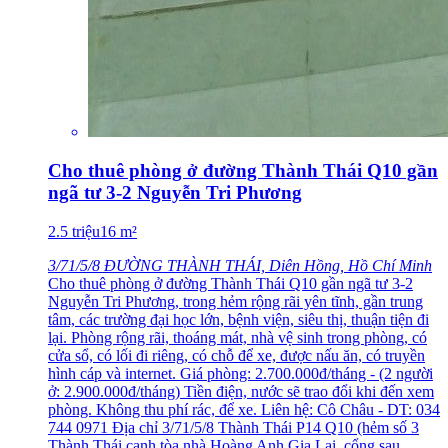
Cho thuê phòng ở đường Thành Thái Q10 gần
ngã tư 3-2 Nguyễn Tri Phương
2.5
triệu
16
m²
3/71/5/8 ĐƯỜNG THÀNH THÁI, Diên Hồng, Hồ Chí Minh
Cho thuê phòng ở đường Thành Thái Q10 gần ngã tư 3-2
Nguyễn Tri Phương, trong hẻm rộng rãi yên tĩnh, gần trung
tâm, các trường đại học lớn, bệnh viện, siêu thị, thuận tiện đi
lại. Phòng rộng rãi, thoáng mát, nhà vệ sinh trong phòng, có
cửa sổ, có lối đi riêng, có chỗ để xe, được nấu ăn, có truyền
hình cáp và internet. Giá phòng: 2.700.000đ/tháng - (2 người
ở: 2.900.000đ/tháng) Tiền điện, nước sẽ trao đổi khi đến xem
phòng. Không thu phí rác, để xe. Liên hệ: Cô Châu - DT: 034
744 0971 Địa chỉ 3/71/5/8 Thành Thái P14 Q10 (hẻm số 3
Thành Thái cạnh tòa nhà Hoàng Anh Gia Lai, cổng sau