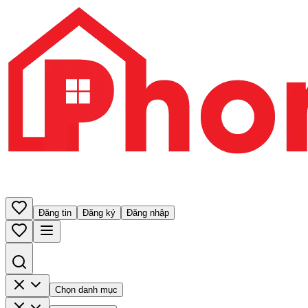
Đăng tin
Đăng ký
Đăng nhập
Chọn danh mục