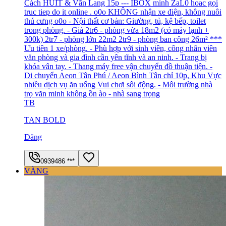
Cách HUIT & Văn Lang 15p --- IBOX minh ZaL0 hoac gọi
truc tiep do it online . o0o KHÔNG nhận xe điện, không nuôi
thú cưng o0o - Nội thất cơ bản: Giường, tủ, kệ bếp, toilet
trong phòng. - Giá 2tr6 - phòng vừa 18m2 (có máy lạnh +
300k) 2tr7 - phòng lớn 22m2 2tr9 - phòng ban công 26m² ***
Ưu tiên 1 xe/phòng. - Phù hợp với sinh viên, công nhân viên
văn phòng và gia đình cần yên tĩnh và an ninh. - Trang bị
khóa vân tay. - Thang máy free vận chuyển đồ thuận tiện. -
Di chuyển Aeon Tân Phú / Aeon Bình Tân chỉ 10p, Khu Vực
nhiều dịch vụ ăn uống Vui chơi sôi động. - Môi trường nhà
trọ văn minh không ồn ào - nhà sang trọng
TB
TAN BOLD
Đăng
0939486 ***
VÀNG