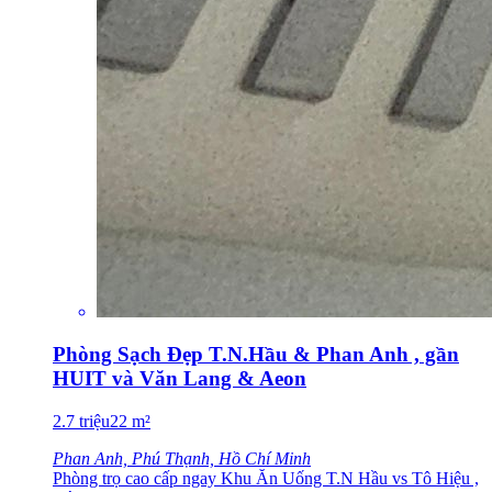
Phòng Sạch Đẹp T.N.Hầu & Phan Anh , gần
HUIT và Văn Lang & Aeon
2.7
triệu
22
m²
Phan Anh, Phú Thạnh, Hồ Chí Minh
Phòng trọ cao cấp ngay Khu Ăn Uống T.N Hầu vs Tô Hiệu ,