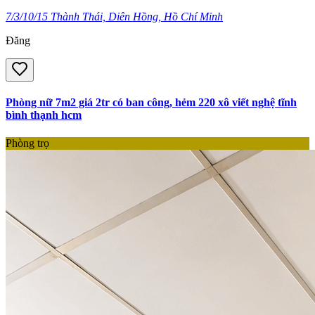
7/3/10/15 Thành Thái, Diên Hồng, Hồ Chí Minh
Đăng
Phòng nữ 7m2 giá 2tr có ban công, hẻm 220 xô viết nghệ tĩnh
bình thạnh hcm
Phòng trọ