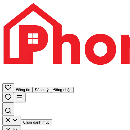
Đăng tin
Đăng ký
Đăng nhập
Chọn danh mục