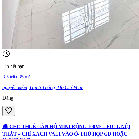
Tin hết hạn
3.5
triệu
35
m²
nguyễn kiệm, Hạnh Thông, Hồ Chí Minh
Đăng
🏠 CHO THUÊ CĂN HỘ MINI RỘNG 100M² – FULL NỘI
THẤT – CHỈ XÁCH VALI VÀO Ở- PHÙ HỢP GĐ HOẶC