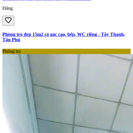
Đăng
Phòng trọ đẹp 15m2 có gác cao, bếp, WC riêng - Tây Thạnh,
Tân Phú
Phòng trọ