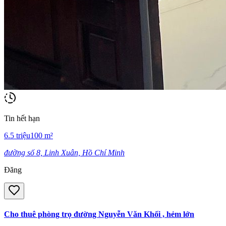
Tin hết hạn
6.5
triệu
100
m²
đường số 8, Linh Xuân, Hồ Chí Minh
Đăng
Cho thuê phòng trọ đường Nguyễn Văn Khối , hẻm lớn