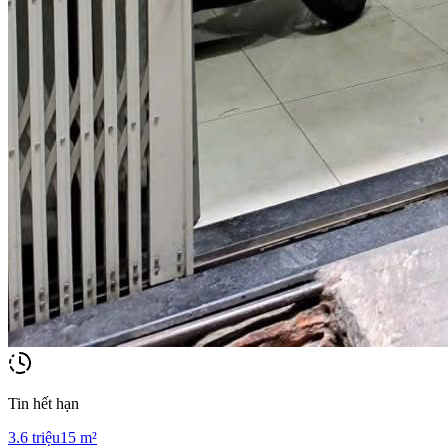
Tin hết hạn
3.6
triệu
15
m²