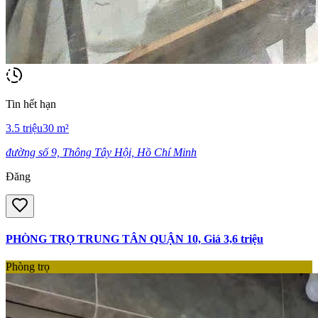
Tin hết hạn
3.5
triệu
30
m²
đường số 9, Thông Tây Hội, Hồ Chí Minh
Đăng
PHÒNG TRỌ TRUNG TÂN QUẬN 10, Giá 3,6 triệu
Phòng trọ