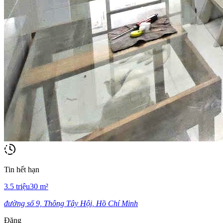
Tin hết hạn
3.5
triệu
30
m²
đường số 9, Thông Tây Hội, Hồ Chí Minh
Đăng