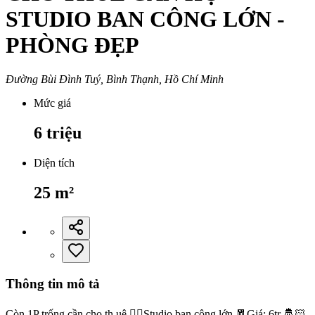
STUDIO BAN CÔNG LỚN -
PHÒNG ĐẸP
Đường Bùi Đình Tuý, Bình Thạnh, Hồ Chí Minh
Mức giá
6
triệu
Diện tích
25
m²
Thông tin mô tả
Còn 1P trống cần cho th.uê 👉🏻Studio ban công lớn 🧧Giá: 6tr 🤴🏻