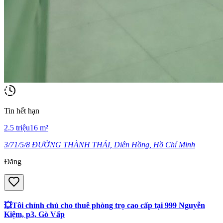
Tin hết hạn
2.5
triệu
16
m²
3/71/5/8 ĐƯỜNG THÀNH THÁI, Diên Hồng, Hồ Chí Minh
Đăng
💥Tôi chính chủ cho thuê phòng trọ cao cấp tại 999 Nguyễn
Kiệm, p3, Gò Vấp