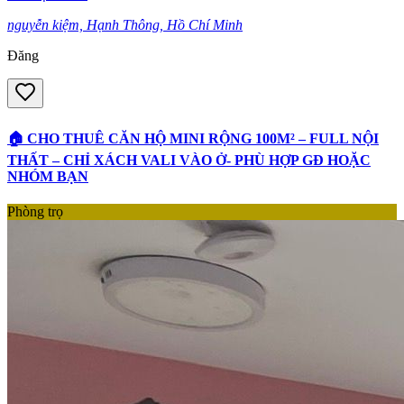
nguyễn kiệm, Hạnh Thông, Hồ Chí Minh
Đăng
🏠 CHO THUÊ CĂN HỘ MINI RỘNG 100M² – FULL NỘI
THẤT – CHỈ XÁCH VALI VÀO Ở- PHÙ HỢP GĐ HOẶC
NHÓM BẠN
Phòng trọ