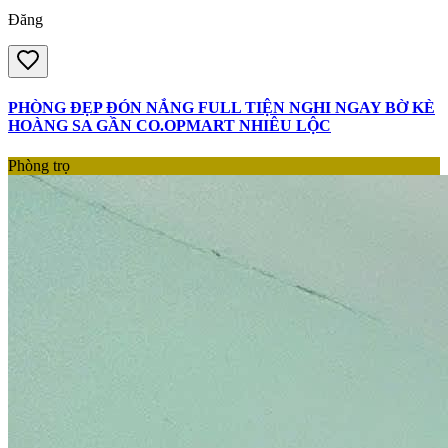
Đăng
PHÒNG ĐẸP ĐÓN NẮNG FULL TIỆN NGHI NGAY BỜ KÈ
HOÀNG SA GẦN CO.OPMART NHIÊU LỘC
Phòng trọ