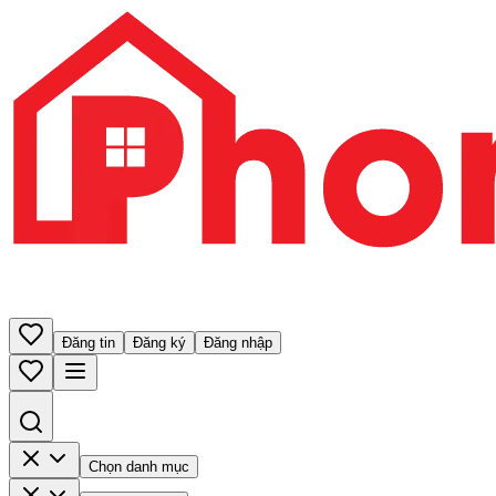
Đăng tin
Đăng ký
Đăng nhập
Chọn danh mục