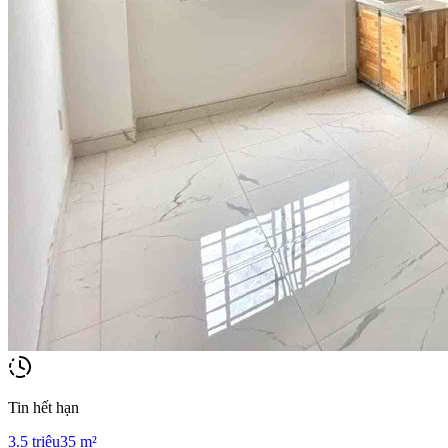
Tin hết hạn
3.5
triệu
35
m²