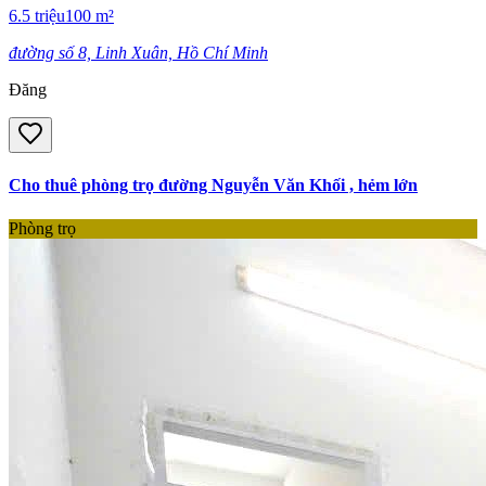
6.5
triệu
100
m²
đường số 8, Linh Xuân, Hồ Chí Minh
Đăng
Cho thuê phòng trọ đường Nguyễn Văn Khối , hẻm lớn
Phòng trọ