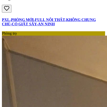
PXL-PHÒNG MỚI-FULL NỘI THẤT-KHÔNG CHUNG
CHỦ-CÓ GIẶT SẤY-AN NINH
Phòng trọ