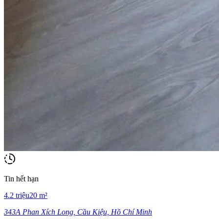
Tin hết hạn
4.2
triệu
20
m²
343A Phan Xích Long, Cầu Kiệu, Hồ Chí Minh