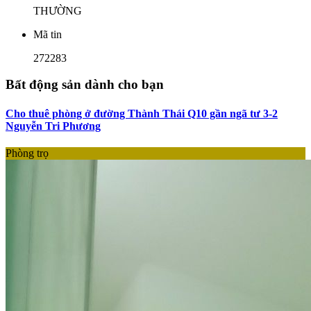
THƯỜNG
Mã tin
272283
Bất động sản dành cho bạn
Cho thuê phòng ở đường Thành Thái Q10 gần ngã tư 3-2
Nguyễn Tri Phương
Phòng trọ