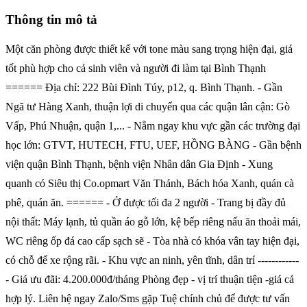
Thông tin mô tả
Một căn phòng được thiết kế với tone màu sang trọng hiện đại, giá
tốt phù hợp cho cả sinh viên và người đi làm tại Bình Thạnh
====== Địa chỉ: 222 Bùi Đình Túy, p12, q. Bình Thạnh. - Gần
Ngã tư Hàng Xanh, thuận lợi di chuyển qua các quận lân cận: Gò
Vấp, Phú Nhuận, quận 1,... - Nằm ngay khu vực gần các trường đại
học lớn: GTVT, HUTECH, FTU, UEF, HỒNG BÀNG - Gần bệnh
viện quận Bình Thạnh, bệnh viện Nhân dân Gia Định - Xung
quanh có Siêu thị Co.opmart Văn Thánh, Bách hóa Xanh, quán cà
phê, quán ăn. ====== - Ở được tối đa 2 người - Trang bị đầy đủ
nội thất: Máy lạnh, tủ quần áo gỗ lớn, kệ bếp riêng nấu ăn thoải mái,
WC riêng ốp đá cao cấp sạch sẽ - Tòa nhà có khóa vân tay hiện đại,
có chỗ để xe rộng rãi. - Khu vực an ninh, yên tĩnh, dân trí ------------
- Giá ưu đãi: 4.200.000đ/tháng Phòng đẹp - vị trí thuận tiện -giá cả
hợp lý. Liên hệ ngay Zalo/Sms gặp Tuệ chính chủ để được tư vấn