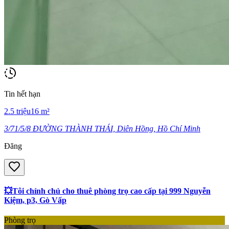
Tin hết hạn
2.5
triệu
16
m²
3/71/5/8 ĐƯỜNG THÀNH THÁI, Diên Hồng, Hồ Chí Minh
Đăng
💥Tôi chính chủ cho thuê phòng trọ cao cấp tại 999 Nguyễn
Kiệm, p3, Gò Vấp
Phòng trọ