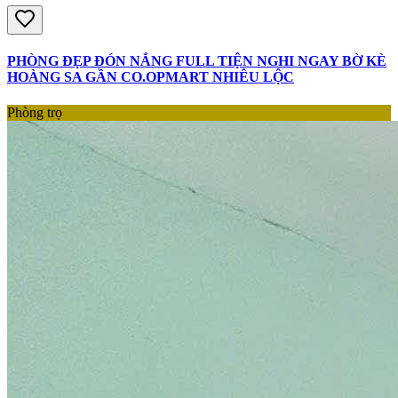
PHÒNG ĐẸP ĐÓN NẮNG FULL TIỆN NGHI NGAY BỜ KÈ
HOÀNG SA GẦN CO.OPMART NHIÊU LỘC
Phòng trọ