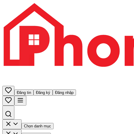
Đăng tin
Đăng ký
Đăng nhập
Chọn danh mục