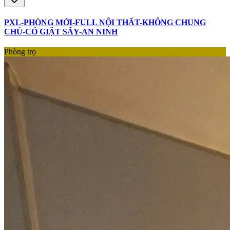
PXL-PHÒNG MỚI-FULL NỘI THẤT-KHÔNG CHUNG
CHỦ-CÓ GIẶT SẤY-AN NINH
Phòng trọ