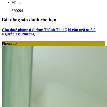
Mã tin
320094
Bất động sản dành cho bạn
Cho thuê phòng ở đường Thành Thái Q10 gần ngã tư 3-2
Nguyễn Tri Phương
Phòng trọ