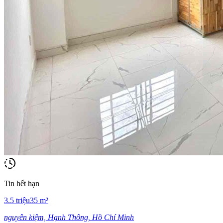
Tin hết hạn
3.5
triệu
35
m²
nguyễn kiệm, Hạnh Thông, Hồ Chí Minh