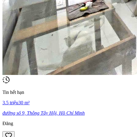
Tin hết hạn
3.5
triệu
30
m²
đường số 9, Thông Tây Hội, Hồ Chí Minh
Đăng