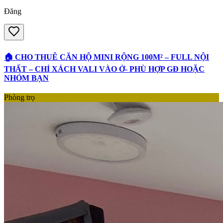
Đăng
🏠 CHO THUÊ CĂN HỘ MINI RỘNG 100M² – FULL NỘI
THẤT – CHỈ XÁCH VALI VÀO Ở- PHÙ HỢP GĐ HOẶC
NHÓM BẠN
Phòng trọ