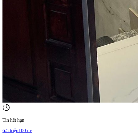
Tin hết hạn
6.5
triệu
100
m²