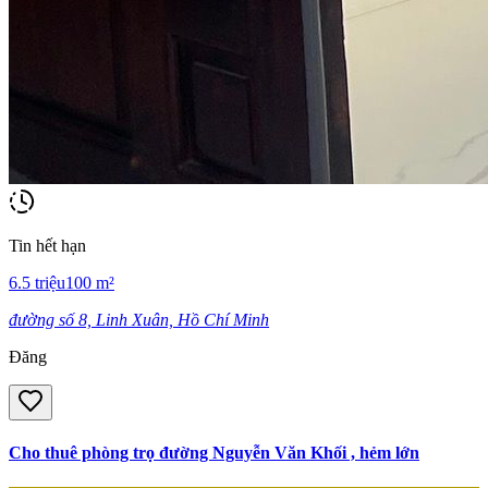
Tin hết hạn
6.5
triệu
100
m²
đường số 8, Linh Xuân, Hồ Chí Minh
Đăng
Cho thuê phòng trọ đường Nguyễn Văn Khối , hẻm lớn