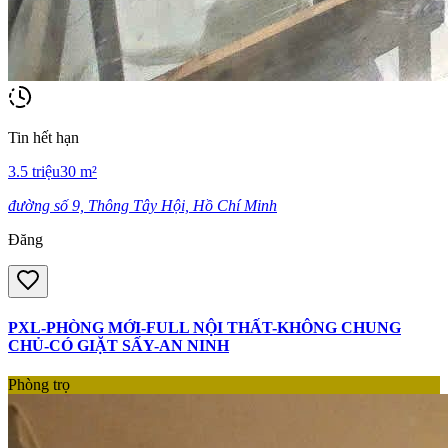
Tin hết hạn
3.5
triệu
30
m²
đường số 9, Thông Tây Hội, Hồ Chí Minh
Đăng
PXL-PHÒNG MỚI-FULL NỘI THẤT-KHÔNG CHUNG
CHỦ-CÓ GIẶT SẤY-AN NINH
Phòng trọ