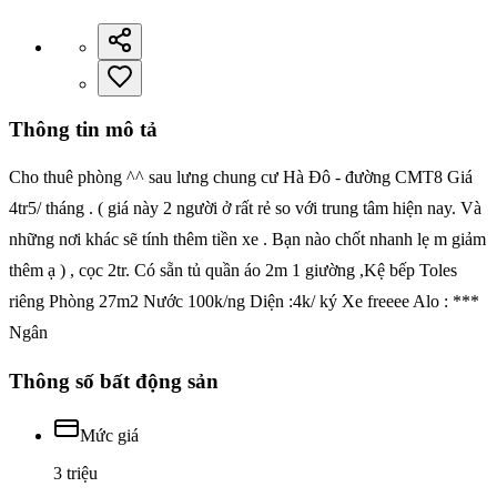
Thông tin mô tả
Cho thuê phòng ^^ sau lưng chung cư Hà Đô - đường CMT8 Giá
4tr5/ tháng . ( giá này 2 người ở rất rẻ so với trung tâm hiện nay. Và
những nơi khác sẽ tính thêm tiền xe . Bạn nào chốt nhanh lẹ m giảm
thêm ạ ) , cọc 2tr. Có sẵn tủ quần áo 2m 1 giường ,Kệ bếp Toles
riêng Phòng 27m2 Nước 100k/ng Diện :4k/ ký Xe freeee Alo : ***
Ngân
Thông số bất động sản
Mức giá
3 triệu