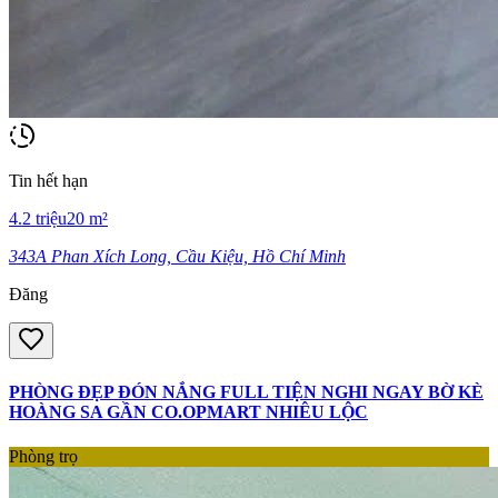
Tin hết hạn
4.2
triệu
20
m²
343A Phan Xích Long, Cầu Kiệu, Hồ Chí Minh
Đăng
PHÒNG ĐẸP ĐÓN NẮNG FULL TIỆN NGHI NGAY BỜ KÈ
HOÀNG SA GẦN CO.OPMART NHIÊU LỘC
Phòng trọ