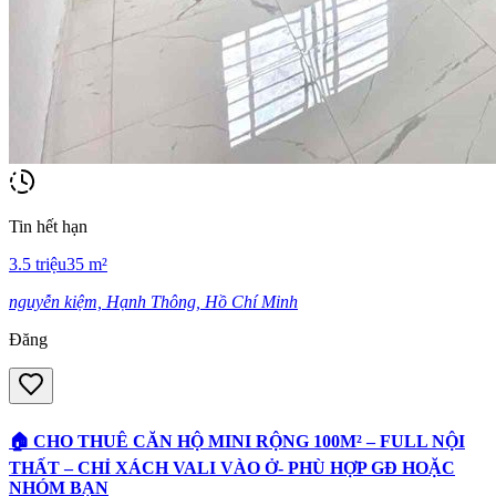
Tin hết hạn
3.5
triệu
35
m²
nguyễn kiệm, Hạnh Thông, Hồ Chí Minh
Đăng
🏠 CHO THUÊ CĂN HỘ MINI RỘNG 100M² – FULL NỘI
THẤT – CHỈ XÁCH VALI VÀO Ở- PHÙ HỢP GĐ HOẶC
NHÓM BẠN