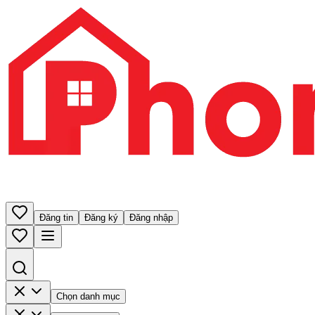
Đăng tin
Đăng ký
Đăng nhập
Chọn danh mục