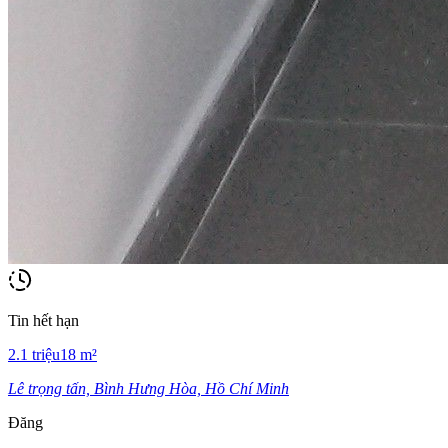
Tin hết hạn
2.1
triệu
18
m²
Lê trọng tấn, Bình Hưng Hòa, Hồ Chí Minh
Đăng