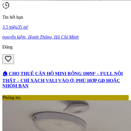
Tin hết hạn
3.5
triệu
35
m²
nguyễn kiệm, Hạnh Thông, Hồ Chí Minh
Đăng
🏠 CHO THUÊ CĂN HỘ MINI RỘNG 100M² – FULL NỘI
THẤT – CHỈ XÁCH VALI VÀO Ở- PHÙ HỢP GĐ HOẶC
NHÓM BẠN
Phòng trọ