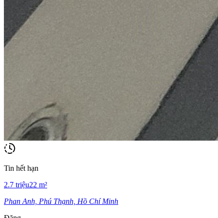
Tin hết hạn
2.7
triệu
22
m²
Phan Anh, Phú Thạnh, Hồ Chí Minh
Đăng