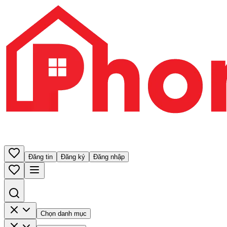
Đăng tin
Đăng ký
Đăng nhập
Chọn danh mục