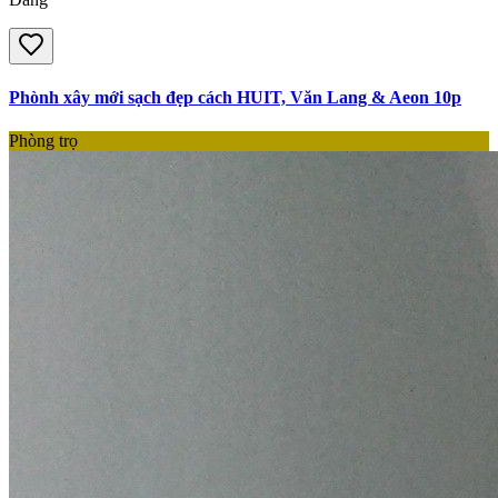
Phònh xây mới sạch đẹp cách HUIT, Văn Lang & Aeon 10p
Phòng trọ