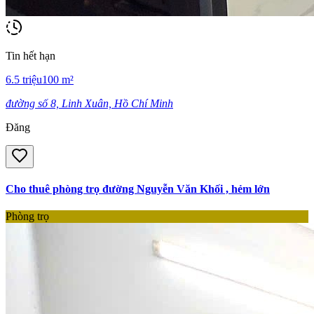
Tin hết hạn
6.5
triệu
100
m²
đường số 8, Linh Xuân, Hồ Chí Minh
Đăng
Cho thuê phòng trọ đường Nguyễn Văn Khối , hẻm lớn
Phòng trọ