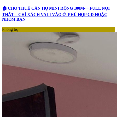
🏠 CHO THUÊ CĂN HỘ MINI RỘNG 100M² – FULL NỘI
THẤT – CHỈ XÁCH VALI VÀO Ở- PHÙ HỢP GĐ HOẶC
NHÓM BẠN
Phòng trọ