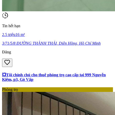
Tin hết hạn
2.5
triệu
16
m²
3/71/5/8 ĐƯỜNG THÀNH THÁI, Diên Hồng, Hồ Chí Minh
Đăng
💥Tôi chính chủ cho thuê phòng trọ cao cấp tại 999 Nguyễn
Kiệm, p3, Gò Vấp
Phòng trọ