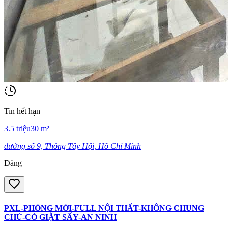
Tin hết hạn
3.5
triệu
30
m²
đường số 9, Thông Tây Hội, Hồ Chí Minh
Đăng
PXL-PHÒNG MỚI-FULL NỘI THẤT-KHÔNG CHUNG
CHỦ-CÓ GIẶT SẤY-AN NINH