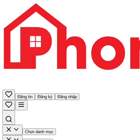
Đăng tin
Đăng ký
Đăng nhập
Chọn danh mục