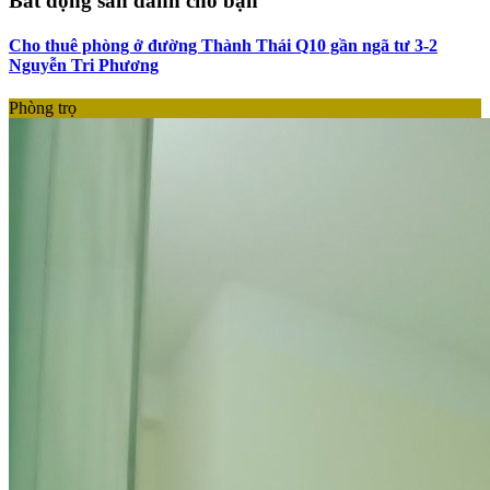
Bất động sản dành cho bạn
Cho thuê phòng ở đường Thành Thái Q10 gần ngã tư 3-2
Nguyễn Tri Phương
Phòng trọ