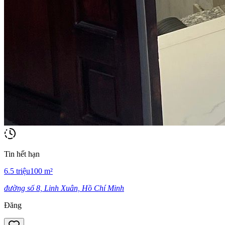
Tin hết hạn
6.5
triệu
100
m²
đường số 8, Linh Xuân, Hồ Chí Minh
Đăng