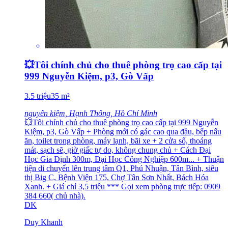
💥Tôi chính chủ cho thuê phòng trọ cao cấp tại
999 Nguyễn Kiệm, p3, Gò Vấp
3.5
triệu
35
m²
nguyễn kiệm, Hạnh Thông, Hồ Chí Minh
💥Tôi chính chủ cho thuê phòng trọ cao cấp tại 999 Nguyễn
Kiệm, p3, Gò Vấp + Phòng mới có gác cao qua đầu, bếp nấu
ăn, toilet trong phòng, máy lạnh, bãi xe + 2 cửa sổ, thoáng
mát, sạch sẽ, giờ giấc tự do, không chung chủ + Cách Đại
Học Gia Định 300m, Đại Học Công Nghiệp 600m... + Thuận
tiện di chuyển lên trung tâm Q1, Phú Nhuận, Tân Bình, siêu
thị Big C, Bệnh Viện 175, Chợ Tân Sơn Nhất, Bách Hóa
Xanh. + Giá chỉ 3,5 triệu *** Gọi xem phòng trực tiếp: 0909
384 660( chủ nhà).
DK
Duy Khanh