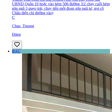
UBND Quận 10 hoặc vào hẻm 506 đường 3/2 chạy cuối hẻm
gặp ngã 3 quẹo trái, chạy tiếp một đoạn gặp ngã tư, gọi cô
Châu điện chỉ đường vào)
C
Chau_Truong
Đăng
BẠC