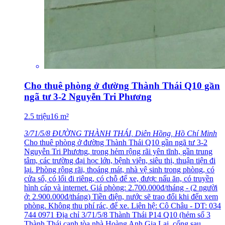
Cho thuê phòng ở đường Thành Thái Q10 gần
ngã tư 3-2 Nguyễn Tri Phương
2.5
triệu
16
m²
3/71/5/8 ĐƯỜNG THÀNH THÁI, Diên Hồng, Hồ Chí Minh
Cho thuê phòng ở đường Thành Thái Q10 gần ngã tư 3-2
Nguyễn Tri Phương, trong hẻm rộng rãi yên tĩnh, gần trung
tâm, các trường đại học lớn, bệnh viện, siêu thị, thuận tiện đi
lại. Phòng rộng rãi, thoáng mát, nhà vệ sinh trong phòng, có
cửa sổ, có lối đi riêng, có chỗ để xe, được nấu ăn, có truyền
hình cáp và internet. Giá phòng: 2.700.000đ/tháng - (2 người
ở: 2.900.000đ/tháng) Tiền điện, nước sẽ trao đổi khi đến xem
phòng. Không thu phí rác, để xe. Liên hệ: Cô Châu - DT: 034
744 0971 Địa chỉ 3/71/5/8 Thành Thái P14 Q10 (hẻm số 3
Thành Thái cạnh tòa nhà Hoàng Anh Gia Lai, cổng sau