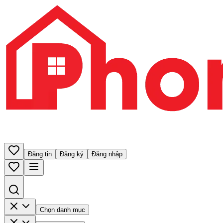
Đăng tin
Đăng ký
Đăng nhập
Chọn danh mục