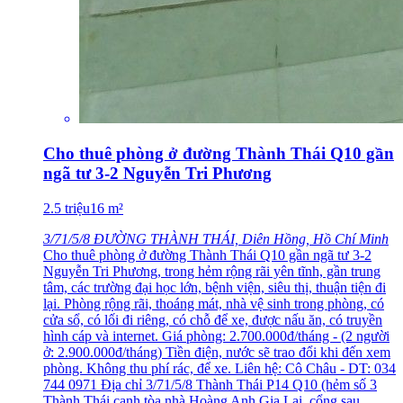
Cho thuê phòng ở đường Thành Thái Q10 gần
ngã tư 3-2 Nguyễn Tri Phương
2.5
triệu
16
m²
3/71/5/8 ĐƯỜNG THÀNH THÁI, Diên Hồng, Hồ Chí Minh
Cho thuê phòng ở đường Thành Thái Q10 gần ngã tư 3-2
Nguyễn Tri Phương, trong hẻm rộng rãi yên tĩnh, gần trung
tâm, các trường đại học lớn, bệnh viện, siêu thị, thuận tiện đi
lại. Phòng rộng rãi, thoáng mát, nhà vệ sinh trong phòng, có
cửa sổ, có lối đi riêng, có chỗ để xe, được nấu ăn, có truyền
hình cáp và internet. Giá phòng: 2.700.000đ/tháng - (2 người
ở: 2.900.000đ/tháng) Tiền điện, nước sẽ trao đổi khi đến xem
phòng. Không thu phí rác, để xe. Liên hệ: Cô Châu - DT: 034
744 0971 Địa chỉ 3/71/5/8 Thành Thái P14 Q10 (hẻm số 3
Thành Thái cạnh tòa nhà Hoàng Anh Gia Lai, cổng sau