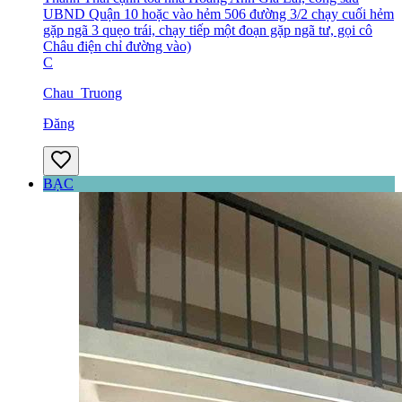
UBND Quận 10 hoặc vào hẻm 506 đường 3/2 chạy cuối hẻm
gặp ngã 3 quẹo trái, chạy tiếp một đoạn gặp ngã tư, gọi cô
Châu điện chỉ đường vào)
C
Chau_Truong
Đăng
BẠC