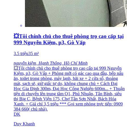
💥Tôi chính chủ cho thuê phòng trọ cao cấp tại
999 Nguyễn Kiệm, p3, Gò Vấp
3.5
triệu
35
m²
nguyễn kiệm, Hạnh Thông, Hồ Chí Minh
💥Tôi chính chủ cho thuê phòng trọ cao cấp tại 999 Nguyễn
Kiệm, p3, Gò Vấp + Phòng mới có gác cao qua đầu, bếp nấu
ăn, toilet trong phòng, máy lạnh, bãi xe + 2 cửa sổ, thoáng
mát, sạch sẽ, giờ giấc tự do, không chung chủ + Cách Đại
Học Gia Định 300m, Đại Học Công Nghiệp 600m... + Thuận
tiện di chuyển lên trung tâm Q1, Phú Nhuận, Tân Bình, siêu
thị Big C, Bệnh Viện 175, Chợ Tân Sơn Nhất, Bách Hóa
Xanh. + Giá chỉ 3,5 triệu *** Gọi xem phòng trực tiếp: 0909
384 660( chủ nhà).
DK
Duy Khanh