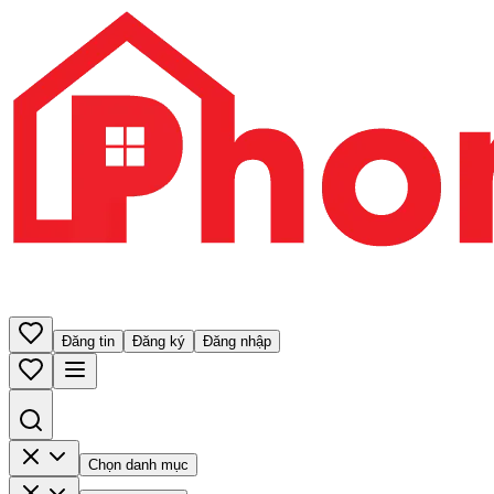
Đăng tin
Đăng ký
Đăng nhập
Chọn danh mục