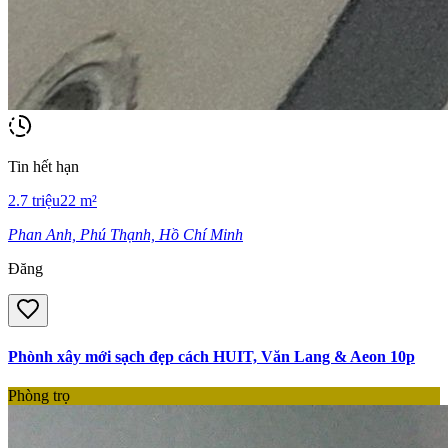
Tin hết hạn
2.7
triệu
22
m²
Phan Anh, Phú Thạnh, Hồ Chí Minh
Đăng
Phònh xây mới sạch đẹp cách HUIT, Văn Lang & Aeon 10p
Phòng trọ