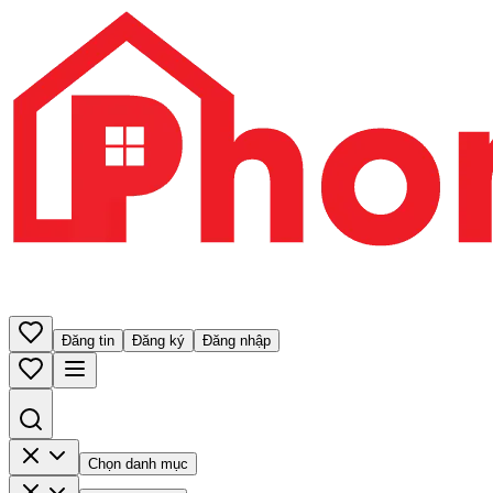
Đăng tin
Đăng ký
Đăng nhập
Chọn danh mục