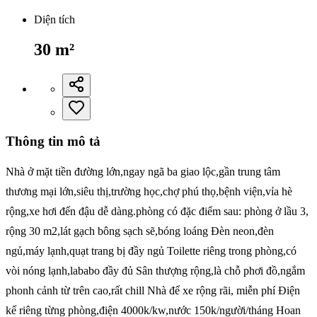
Diện tích
30
m²
Thông tin mô tả
Nhà ở mặt tiền đường lớn,ngay ngã ba giao lộc,gần trung tâm
thương mại lớn,siêu thị,trường học,chợ phú thọ,bệnh viện,vỉa hè
rộng,xe hơi đến đậu dễ dàng.phòng có đặc điểm sau: phòng ở lầu 3,
rộng 30 m2,lát gạch bông sạch sẽ,bóng loáng Đèn neon,đèn
ngủ,máy lạnh,quạt trang bị đầy ngủ Toilette riêng trong phòng,có
vòi nóng lạnh,lababo đầy đủ Sân thượng rộng,là chỗ phơi đồ,ngắm
phonh cảnh từ trên cao,rất chill Nhà để xe rộng rãi, miễn phí Điện
kế riêng từng phòng,điện 4000k/kw,nước 150k/người/tháng Hoan