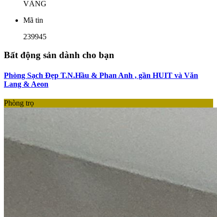
VÀNG
Mã tin
239945
Bất động sản dành cho bạn
Phòng Sạch Đẹp T.N.Hầu & Phan Anh , gần HUIT và Văn
Lang & Aeon
Phòng trọ