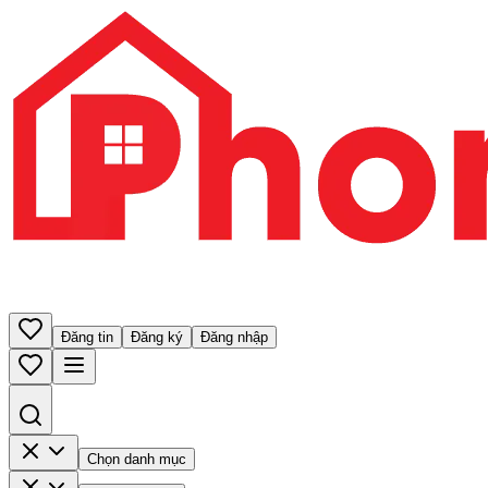
Đăng tin
Đăng ký
Đăng nhập
Chọn danh mục