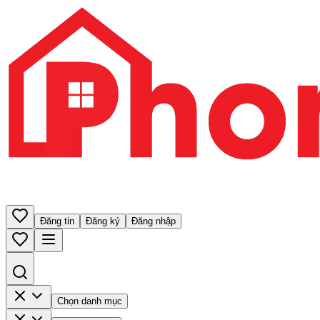
Đăng tin
Đăng ký
Đăng nhập
Chọn danh mục