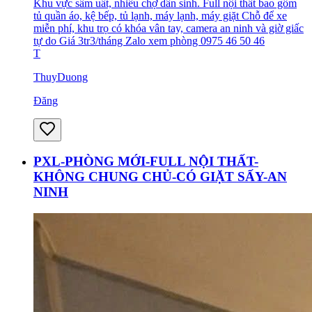
Khu vực sầm uất, nhiều chợ dân sinh. Full nội thất bao gồm
tủ quần áo, kệ bếp, tủ lạnh, máy lạnh, máy giặt Chỗ để xe
miễn phí, khu trọ có khóa vân tay, camera an ninh và giờ giấc
tự do Giá 3tr3/tháng Zalo xem phòng 0975 46 50 46
T
ThuyDuong
Đăng
PXL-PHÒNG MỚI-FULL NỘI THẤT-
KHÔNG CHUNG CHỦ-CÓ GIẶT SẤY-AN
NINH