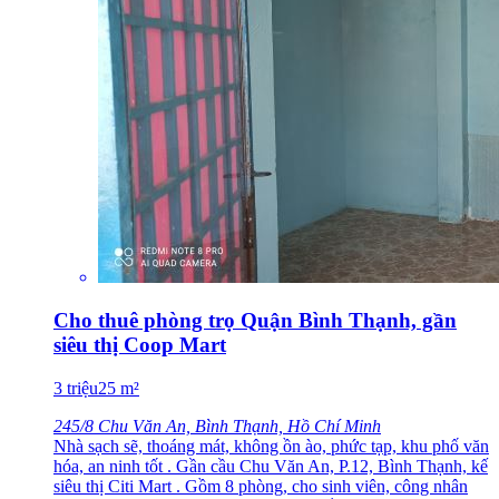
Cho thuê phòng trọ Quận Bình Thạnh, gần
siêu thị Coop Mart
3
triệu
25
m²
245/8 Chu Văn An, Bình Thạnh, Hồ Chí Minh
Nhà sạch sẽ, thoáng mát, không ồn ào, phức tạp, khu phố văn
hóa, an ninh tốt . Gần cầu Chu Văn An, P.12, Bình Thạnh, kế
siêu thị Citi Mart . Gồm 8 phòng, cho sinh viên, công nhân