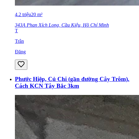
4.2
triệu
20
m²
343A Phan Xích Long, Cầu Kiệu, Hồ Chí Minh
T
Trân
Đăng
Phước Hiệp, Củ Chi (gần đường Cây Trôm).
Cách KCN Tây Bắc 3km