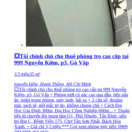
💥Tôi chính chủ cho thuê phòng trọ cao cấp tại
999 Nguyễn Kiệm, p3, Gò Vấp
3.5
triệu
35
m²
nguyễn kiệm, Hạnh Thông, Hồ Chí Minh
💥Tôi chính chủ cho thuê phòng trọ cao cấp tại 999 Nguyễn
Kiệm, p3, Gò Vấp + Phòng mới có gác cao qua đầu, bếp nấu
ăn, toilet trong phòng, máy lạnh, bãi xe + 2 cửa sổ, thoáng
mát, sạch sẽ, giờ giấc tự do, không chung chủ + Cách Đại
Học Gia Định 300m, Đại Học Công Nghiệp 600m... + Thuận
tiện di chuyển lên trung tâm Q1, Phú Nhuận, Tân Bình, siêu
thị Big C, Bệnh Viện 175, Chợ Tân Sơn Nhất, Bách Hóa
Xanh. + Giá chỉ 3,5 triệu *** Gọi xem phòng trực tiếp: 0909
384 660( chủ nhà).