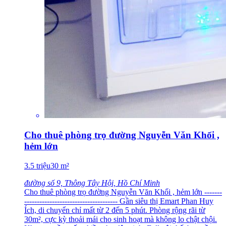
Cho thuê phòng trọ đường Nguyễn Văn Khối ,
hẻm lớn
3.5
triệu
30
m²
đường số 9, Thông Tây Hội, Hồ Chí Minh
Cho thuê phòng trọ đường Nguyễn Văn Khối , hẻm lớn -------
------------------------------------- Gần siêu thị Emart Phan Huy
Ích, di chuyển chỉ mất từ 2 đến 5 phút. Phòng rộng rãi từ
30m², cực kỳ thoải mái cho sinh hoạt mà không lo chật chội.