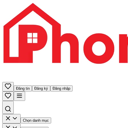
Đăng tin
Đăng ký
Đăng nhập
Chọn danh mục