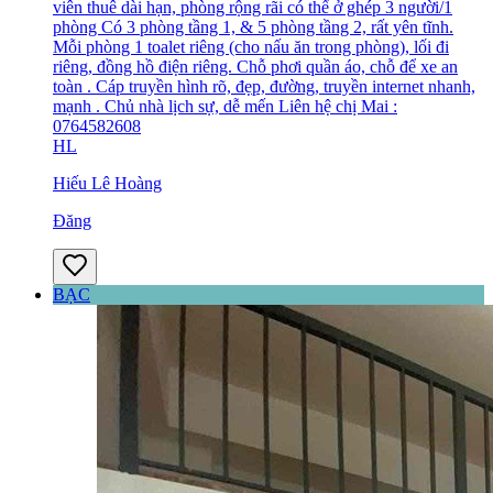
viên thuê dài hạn, phòng rộng rãi có thể ở ghép 3 người/1
phòng Có 3 phòng tầng 1, & 5 phòng tầng 2, rất yên tĩnh.
Mỗi phòng 1 toalet riêng (cho nấu ăn trong phòng), lối đi
riêng, đồng hồ điện riêng. Chỗ phơi quần áo, chỗ để xe an
toàn . Cáp truyền hình rõ, đẹp, đường, truyền internet nhanh,
mạnh . Chủ nhà lịch sự, dễ mến Liên hệ chị Mai :
0764582608
HL
Hiếu Lê Hoàng
Đăng
BẠC