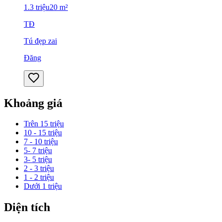
1.3
triệu
20
m²
TĐ
Tú đẹp zai
Đăng
Khoảng giá
Trên 15 triệu
10 - 15 triệu
7 - 10 triệu
5- 7 triệu
3- 5 triệu
2 - 3 triệu
1 - 2 triệu
Dưới 1 triệu
Diện tích