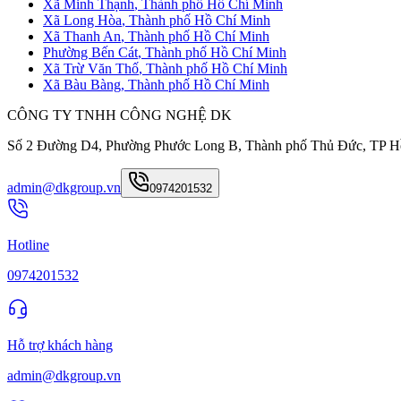
Xã Minh Thạnh
,
Thành phố Hồ Chí Minh
Xã Long Hòa
,
Thành phố Hồ Chí Minh
Xã Thanh An
,
Thành phố Hồ Chí Minh
Phường Bến Cát
,
Thành phố Hồ Chí Minh
Xã Trừ Văn Thố
,
Thành phố Hồ Chí Minh
Xã Bàu Bàng
,
Thành phố Hồ Chí Minh
CÔNG TY TNHH CÔNG NGHỆ DK
Số 2 Đường D4, Phường Phước Long B, Thành phố Thủ Đức, TP H
admin@dkgroup.vn
0974201532
Hotline
0974201532
Hỗ trợ khách hàng
admin@dkgroup.vn