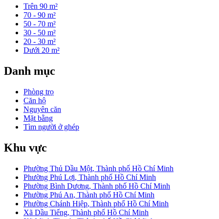
Trên 90 m²
70 - 90 m²
50 - 70 m²
30 - 50 m²
20 - 30 m²
Dưới 20 m²
Danh mục
Phòng trọ
Căn hộ
Nguyên căn
Mặt bằng
Tìm người ở ghép
Khu vực
Phường Thủ Dầu Một
,
Thành phố Hồ Chí Minh
Phường Phú Lợi
,
Thành phố Hồ Chí Minh
Phường Bình Dương
,
Thành phố Hồ Chí Minh
Phường Phú An
,
Thành phố Hồ Chí Minh
Phường Chánh Hiệp
,
Thành phố Hồ Chí Minh
Xã Dầu Tiếng
,
Thành phố Hồ Chí Minh