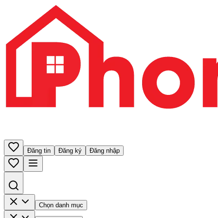
Đăng tin
Đăng ký
Đăng nhập
Chọn danh mục