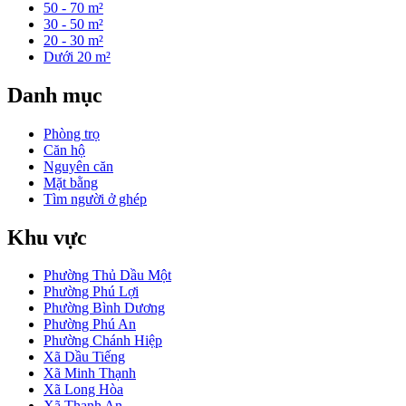
50 - 70 m²
30 - 50 m²
20 - 30 m²
Dưới 20 m²
Danh mục
Phòng trọ
Căn hộ
Nguyên căn
Mặt bằng
Tìm người ở ghép
Khu vực
Phường Thủ Dầu Một
Phường Phú Lợi
Phường Bình Dương
Phường Phú An
Phường Chánh Hiệp
Xã Dầu Tiếng
Xã Minh Thạnh
Xã Long Hòa
Xã Thanh An