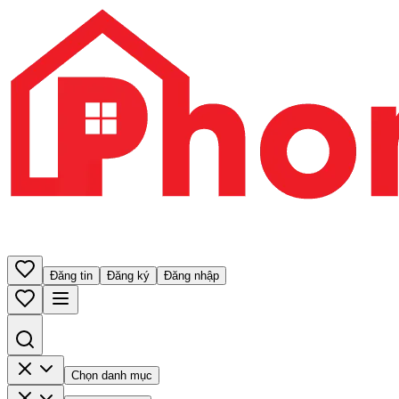
Đăng tin
Đăng ký
Đăng nhập
Chọn danh mục