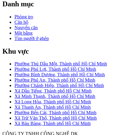
Danh mục
Phòng trọ
Căn hộ
Nguyên căn
Mặt bằng
Tìm người ở ghép
Khu vực
Phường Thủ Dầu Một
,
Thành phố Hồ Chí Minh
Phường Phú Lợi
,
Thành phố Hồ Chí Minh
Phường Bình Dương
,
Thành phố Hồ Chí Minh
Phường Phú An
,
Thành phố Hồ Chí Minh
Phường Chánh Hiệp
,
Thành phố Hồ Chí Minh
Xã Dầu Tiếng
,
Thành phố Hồ Chí Minh
Xã Minh Thạnh
,
Thành phố Hồ Chí Minh
Xã Long Hòa
,
Thành phố Hồ Chí Minh
Xã Thanh An
,
Thành phố Hồ Chí Minh
Phường Bến Cát
,
Thành phố Hồ Chí Minh
Xã Trừ Văn Thố
,
Thành phố Hồ Chí Minh
Xã Bàu Bàng
,
Thành phố Hồ Chí Minh
CÔNG TY TNHH CÔNG NGHỆ DK