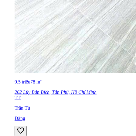
9.5
triệu
78
m²
262 Lũy Bán Bích, Tân Phú, Hồ Chí Minh
TT
Trần Tú
Đăng