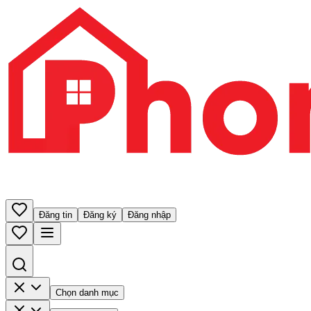
Đăng tin
Đăng ký
Đăng nhập
Chọn danh mục