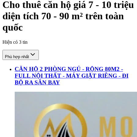
Cho thuê căn hộ giá 7 - 10 triệu
diện tích 70 - 90 m² trên toàn
quốc
Hiện có
3
tin
Phù hợp nhất
CĂN HỘ 2 PHÒNG NGỦ - RỘNG 80M2 -
FULL NỘI THẤT - MÁY GIẶT RIÊNG - ĐI
BỘ RA SÂN BAY