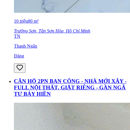
10
triệu
80
m²
Trường Sơn, Tân Sơn Hòa, Hồ Chí Minh
TN
Thanh Ngân
Đăng
CĂN HỘ 2PN BAN CÔNG - NHÀ MỚI XÂY -
FULL NỘI THẤT, GIẶT RIÊNG - GẦN NGÃ
TƯ BẢY HIỀN