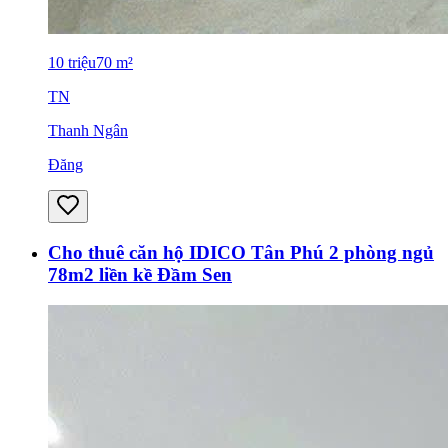
10
triệu
70
m²
TN
Thanh Ngân
Đăng
Cho thuê căn hộ IDICO Tân Phú 2 phòng ngủ
78m2 liền kề Đầm Sen