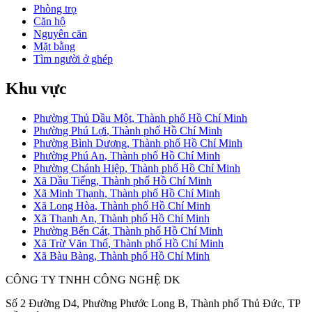
Phòng trọ
Căn hộ
Nguyên căn
Mặt bằng
Tìm người ở ghép
Khu vực
Phường Thủ Dầu Một
,
Thành phố Hồ Chí Minh
Phường Phú Lợi
,
Thành phố Hồ Chí Minh
Phường Bình Dương
,
Thành phố Hồ Chí Minh
Phường Phú An
,
Thành phố Hồ Chí Minh
Phường Chánh Hiệp
,
Thành phố Hồ Chí Minh
Xã Dầu Tiếng
,
Thành phố Hồ Chí Minh
Xã Minh Thạnh
,
Thành phố Hồ Chí Minh
Xã Long Hòa
,
Thành phố Hồ Chí Minh
Xã Thanh An
,
Thành phố Hồ Chí Minh
Phường Bến Cát
,
Thành phố Hồ Chí Minh
Xã Trừ Văn Thố
,
Thành phố Hồ Chí Minh
Xã Bàu Bàng
,
Thành phố Hồ Chí Minh
CÔNG TY TNHH CÔNG NGHỆ DK
Số 2 Đường D4, Phường Phước Long B, Thành phố Thủ Đức, TP