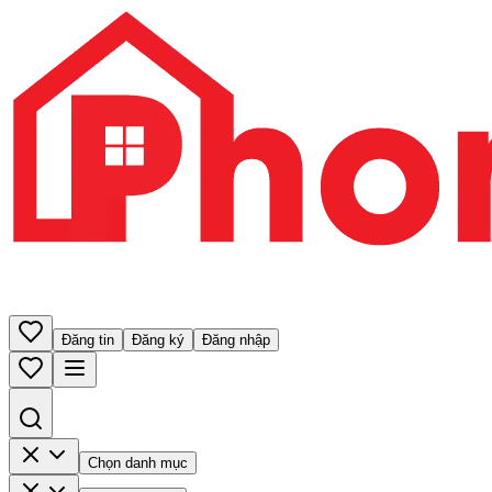
Đăng tin
Đăng ký
Đăng nhập
Chọn danh mục