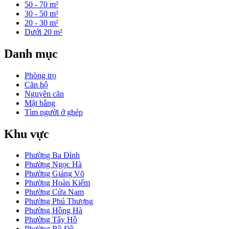
50 - 70 m²
30 - 50 m²
20 - 30 m²
Dưới 20 m²
Danh mục
Phòng trọ
Căn hộ
Nguyên căn
Mặt bằng
Tìm người ở ghép
Khu vực
Phường Ba Đình
Phường Ngọc Hà
Phường Giảng Võ
Phường Hoàn Kiếm
Phường Cửa Nam
Phường Phú Thượng
Phường Hồng Hà
Phường Tây Hồ
Phường Bồ Đề