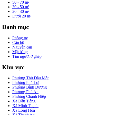
50 - 70 m²
30 - 50 m²
20 - 30 m²
Dưới 20 m²
Danh mục
Phòng trọ
Căn hộ
Nguyên căn
Mặt bằng
Tìm người ở ghép
Khu vực
Phường Thủ Dầu Một
Phường Phú Lợi
Phường Bình Dương
Phường Phú An
Phường Chánh Hiệp
Xã Dầu Tiếng
Xã Minh Thạnh
Xã Long Hòa
Xã Thanh An