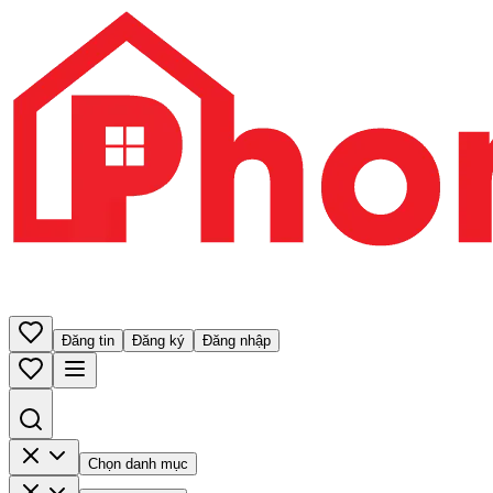
Đăng tin
Đăng ký
Đăng nhập
Chọn danh mục