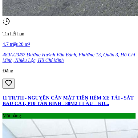
Tin hết hạn
4.7
triệu
20
m²
489A/23/67 Đường Huỳnh Văn Bánh, Phường 13, Quận 3, Hồ Chí
Minh, Nhiêu Lộc, Hồ Chí Minh
Đăng
11 TR/TH - NGUYÊN CĂN MẶT TIỀN HẺM XE TẢI - SÁT
BÀU CÁT, P10 TÂN BÌNH - 80M2 1 LẦU – KD...
Mặt bằng