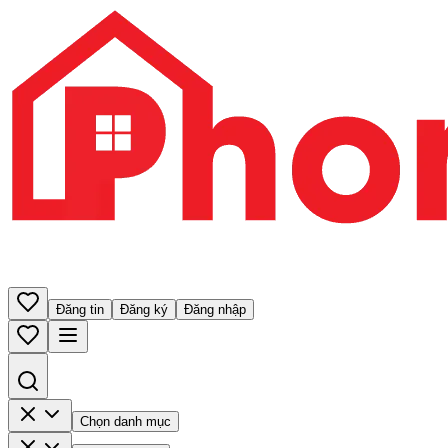
Đăng tin
Đăng ký
Đăng nhập
Chọn danh mục