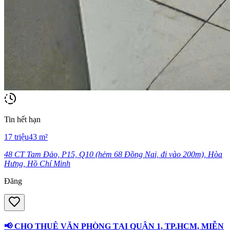
Tin hết hạn
17
triệu
43
m²
48 CT Tam Đảo, P15, Q10 (hẻm 68 Đồng Nai, đi vào 200m), Hòa
Hưng, Hồ Chí Minh
Đăng
📢 CHO THUÊ VĂN PHÒNG TẠI QUẬN 1, TP.HCM, MIỄN