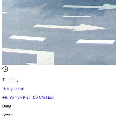
Tin hết hạn
16
triệu
60
m²
440 Võ Văn Kiệt , Hồ Chí Minh
Đăng