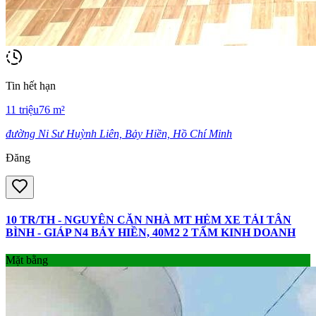
Tin hết hạn
11
triệu
76
m²
đường Ni Sư Huỳnh Liên, Bảy Hiền, Hồ Chí Minh
Đăng
10 TR/TH - NGUYÊN CĂN NHÀ MT HẺM XE TẢI TÂN
BÌNH - GIÁP N4 BẢY HIỀN, 40M2 2 TẤM KINH DOANH
Mặt bằng