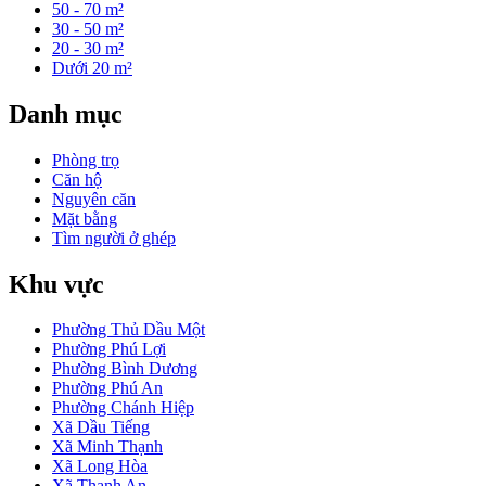
50 - 70 m²
30 - 50 m²
20 - 30 m²
Dưới 20 m²
Danh mục
Phòng trọ
Căn hộ
Nguyên căn
Mặt bằng
Tìm người ở ghép
Khu vực
Phường Thủ Dầu Một
Phường Phú Lợi
Phường Bình Dương
Phường Phú An
Phường Chánh Hiệp
Xã Dầu Tiếng
Xã Minh Thạnh
Xã Long Hòa
Xã Thanh An