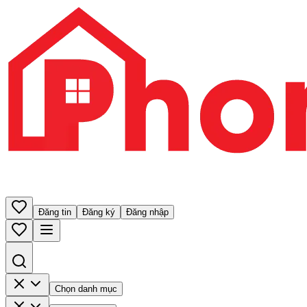
Đăng tin
Đăng ký
Đăng nhập
Chọn danh mục