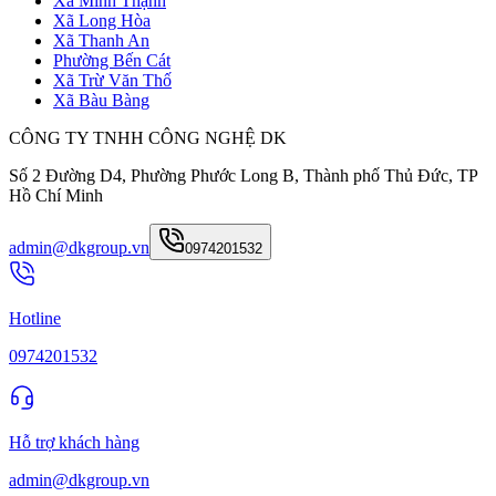
Xã Minh Thạnh
Xã Long Hòa
Xã Thanh An
Phường Bến Cát
Xã Trừ Văn Thố
Xã Bàu Bàng
CÔNG TY TNHH CÔNG NGHỆ DK
Số 2 Đường D4, Phường Phước Long B, Thành phố Thủ Đức, TP
Hồ Chí Minh
admin@dkgroup.vn
0974201532
Hotline
0974201532
Hỗ trợ khách hàng
admin@dkgroup.vn