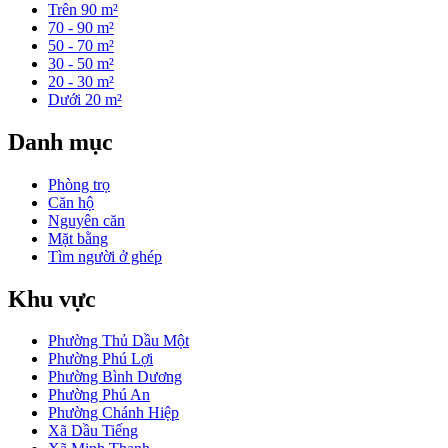
Trên 90 m²
70 - 90 m²
50 - 70 m²
30 - 50 m²
20 - 30 m²
Dưới 20 m²
Danh mục
Phòng trọ
Căn hộ
Nguyên căn
Mặt bằng
Tìm người ở ghép
Khu vực
Phường Thủ Dầu Một
Phường Phú Lợi
Phường Bình Dương
Phường Phú An
Phường Chánh Hiệp
Xã Dầu Tiếng