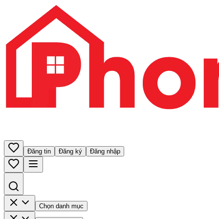
Đăng tin
Đăng ký
Đăng nhập
Chọn danh mục