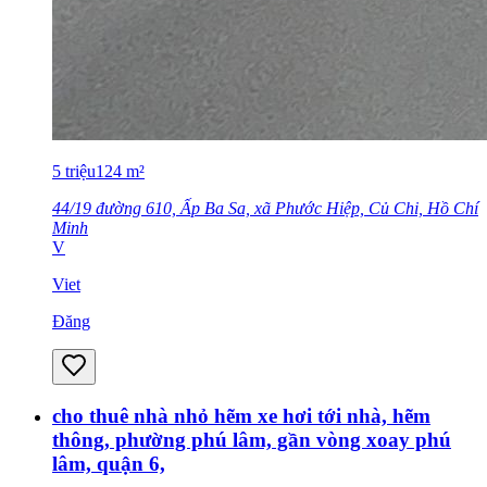
5
triệu
124
m²
44/19 đường 610, Ấp Ba Sa, xã Phước Hiệp, Củ Chi, Hồ Chí
Minh
V
Viet
Đăng
cho thuê nhà nhỏ hẽm xe hơi tới nhà, hẽm
thông, phường phú lâm, gần vòng xoay phú
lâm, quận 6,