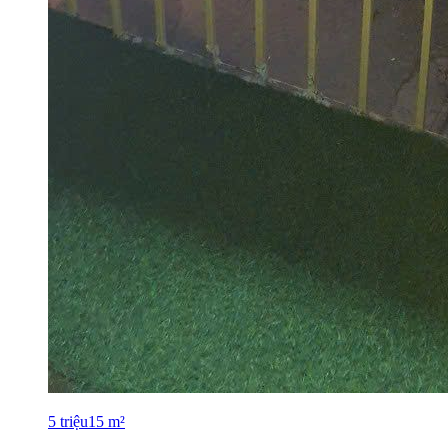
5
triệu
15
m²