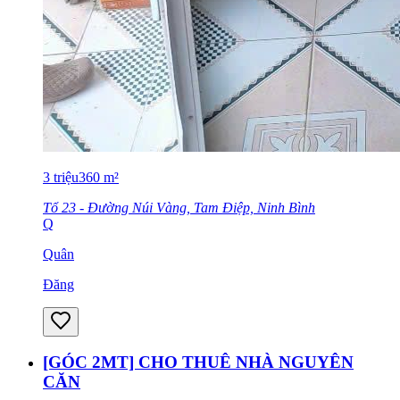
3
triệu
360
m²
Tổ 23 - Đường Núi Vàng, Tam Điệp, Ninh Bình
Q
Quân
Đăng
[GÓC 2MT] CHO THUÊ NHÀ NGUYÊN
CĂN