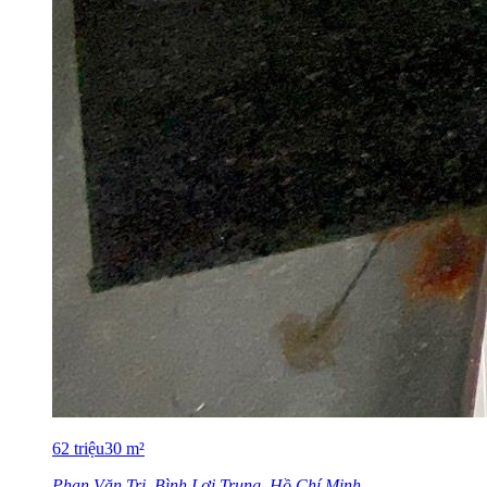
62
triệu
30
m²
Phan Văn Trị, Bình Lợi Trung, Hồ Chí Minh