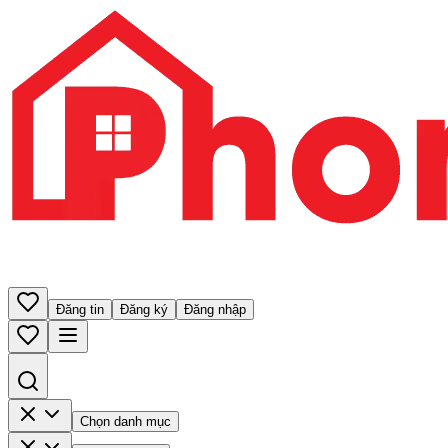
Đăng tin
Đăng ký
Đăng nhập
Chọn danh mục