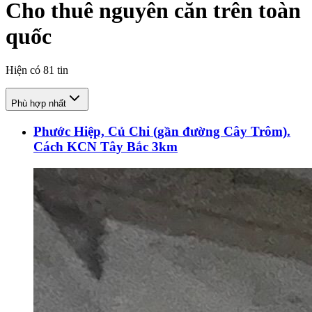
Cho thuê nguyên căn trên toàn
quốc
Hiện có
81
tin
Phù hợp nhất
Phước Hiệp, Củ Chi (gần đường Cây Trôm).
Cách KCN Tây Bắc 3km