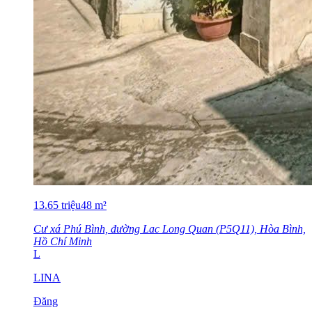
13.65
triệu
48
m²
Cư xá Phú Bình, đường Lac Long Quan (P5Q11), Hòa Bình,
Hồ Chí Minh
L
LINA
Đăng