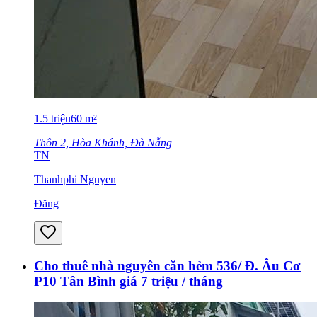
1.5
triệu
60
m²
Thôn 2, Hòa Khánh, Đà Nẵng
TN
Thanhphi Nguyen
Đăng
Cho thuê nhà nguyên căn hẻm 536/ Đ. Âu Cơ
P10 Tân Bình giá 7 triệu / tháng