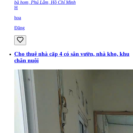
bà hom, Phú Lâm, Hồ Chí Minh
H
hoa
Đăng
Cho thuê nhà cấp 4 có sân vườn, nhà kho, khu
chăn nuôi