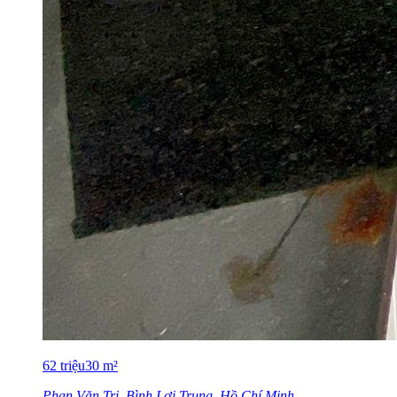
62
triệu
30
m²
Phan Văn Trị, Bình Lợi Trung, Hồ Chí Minh