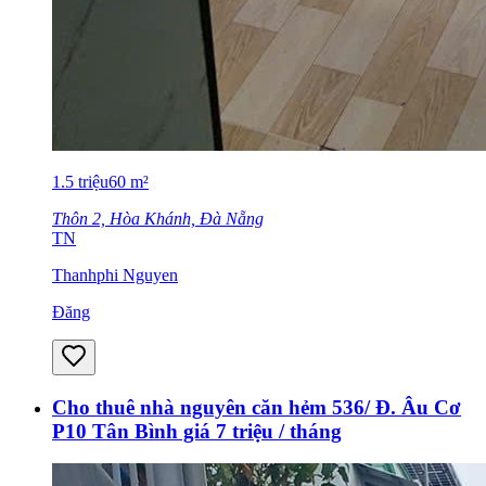
1.5
triệu
60
m²
Thôn 2, Hòa Khánh, Đà Nẵng
TN
Thanhphi Nguyen
Đăng
Cho thuê nhà nguyên căn hẻm 536/ Đ. Âu Cơ
P10 Tân Bình giá 7 triệu / tháng