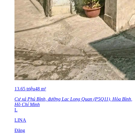
13.65
triệu
48
m²
Cư xá Phú Bình, đường Lac Long Quan (P5Q11), Hòa Bình,
Hồ Chí Minh
L
LINA
Đăng