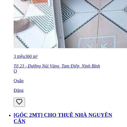
3
triệu
360
m²
Tổ 23 - Đường Núi Vàng, Tam Điệp, Ninh Bình
Q
Quân
Đăng
[GÓC 2MT] CHO THUÊ NHÀ NGUYÊN
CĂN