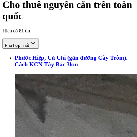
Cho thuê nguyên căn trên toàn
quốc
Hiện có
81
tin
Phù hợp nhất
Phước Hiệp, Củ Chi (gần đường Cây Trôm).
Cách KCN Tây Bắc 3km