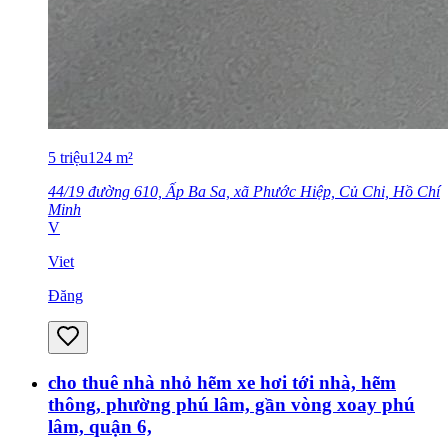
5
triệu
124
m²
44/19 đường 610, Ấp Ba Sa, xã Phước Hiệp, Củ Chi, Hồ Chí
Minh
V
Viet
Đăng
cho thuê nhà nhỏ hẽm xe hơi tới nhà, hẽm
thông, phường phú lâm, gần vòng xoay phú
lâm, quận 6,