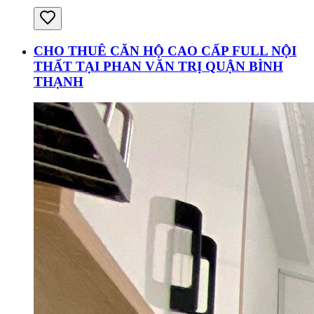
CHO THUÊ CĂN HỘ CAO CẤP FULL NỘI
THẤT TẠI PHAN VĂN TRỊ QUẬN BÌNH
THẠNH