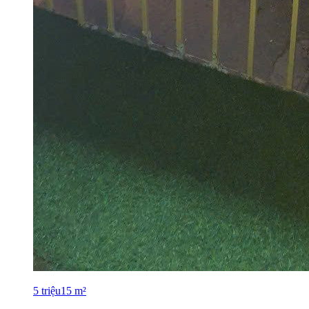
5
triệu
15
m²