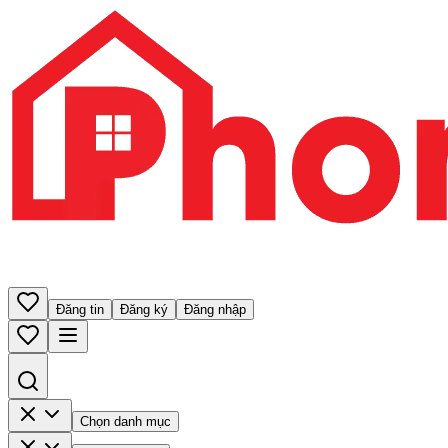
Đăng tin
Đăng ký
Đăng nhập
Chọn danh mục