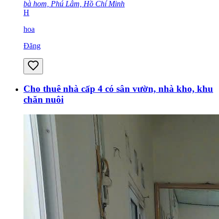
bà hom, Phú Lâm, Hồ Chí Minh
H
hoa
Đăng
Cho thuê nhà cấp 4 có sân vườn, nhà kho, khu
chăn nuôi