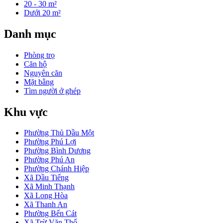
20 - 30 m²
Dưới 20 m²
Danh mục
Phòng trọ
Căn hộ
Nguyên căn
Mặt bằng
Tìm người ở ghép
Khu vực
Phường Thủ Dầu Một
Phường Phú Lợi
Phường Bình Dương
Phường Phú An
Phường Chánh Hiệp
Xã Dầu Tiếng
Xã Minh Thạnh
Xã Long Hòa
Xã Thanh An
Phường Bến Cát
Xã Trừ Văn Thố