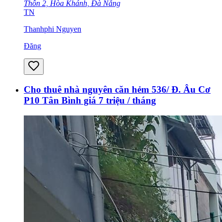
Thôn 2, Hòa Khánh, Đà Nẵng
TN
Thanhphi Nguyen
Đăng
Cho thuê nhà nguyên căn hẻm 536/ Đ. Âu Cơ
P10 Tân Bình giá 7 triệu / tháng