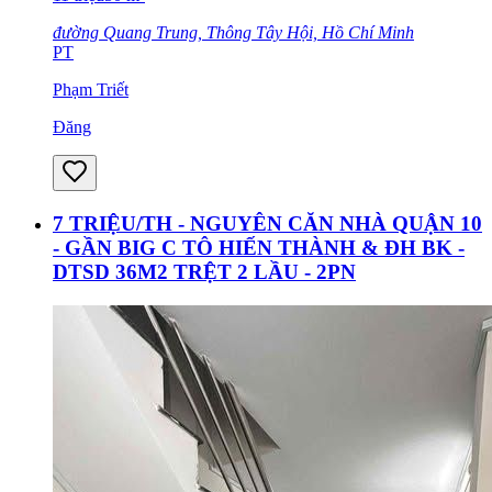
đường Quang Trung, Thông Tây Hội, Hồ Chí Minh
PT
Phạm Triết
Đăng
7 TRIỆU/TH - NGUYÊN CĂN NHÀ QUẬN 10
- GẦN BIG C TÔ HIẾN THÀNH & ĐH BK -
DTSD 36M2 TRỆT 2 LẦU - 2PN