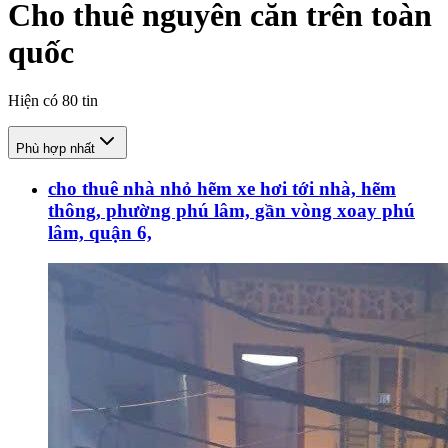
Cho thuê nguyên căn trên toàn
quốc
Hiện có
80
tin
Phù hợp nhất
cho thuê nhà nhỏ hẽm xe hơi tới nhà, hẽm
thông, phường phú lâm, gần vòng xoay phú
lâm, quận 6,