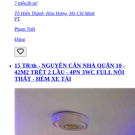
7
triệu
36
m²
Tô Hiến Thành, Hòa Hưng, Hồ Chí Minh
PT
Phạm Triết
Đăng
15 TR/th - NGUYÊN CĂN NHÀ QUẬN 10 -
42M2 TRỆT 2 LẦU - 4PN 3WC FULL NỘI
THẤT - HẺM XE TẢI