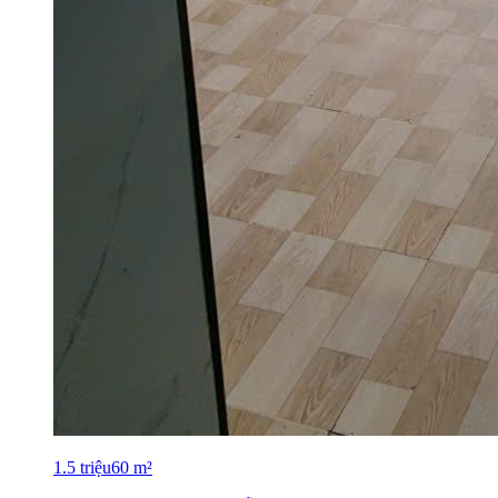
1.5
triệu
60
m²