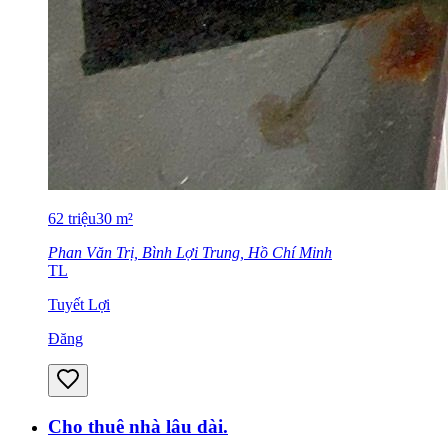
62
triệu
30
m²
Phan Văn Trị, Bình Lợi Trung, Hồ Chí Minh
TL
Tuyết Lợi
Đăng
Cho thuê nhà lâu dài.