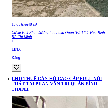
13.65
triệu
48
m²
Cư xá Phú Bình, đường Lac Long Quan (P5Q11), Hòa Bình,
Hồ Chí Minh
L
LINA
Đăng
CHO THUÊ CĂN HỘ CAO CẤP FULL NỘI
THẤT TẠI PHAN VĂN TRỊ QUẬN BÌNH
THẠNH