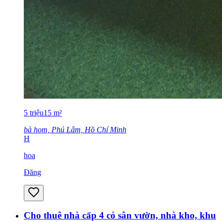
5
triệu
15
m²
bà hom, Phú Lâm, Hồ Chí Minh
H
hoa
Đăng
Cho thuê nhà cấp 4 có sân vườn, nhà kho, khu