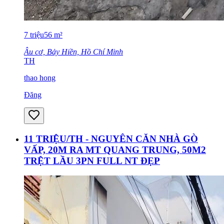
7
triệu
56
m²
Âu cơ, Bảy Hiền, Hồ Chí Minh
TH
thao hong
Đăng
11 TRIỆU/TH - NGUYÊN CĂN NHÀ GÒ
VẤP, 20M RA MT QUANG TRUNG, 50M2
TRỆT LẦU 3PN FULL NT ĐẸP