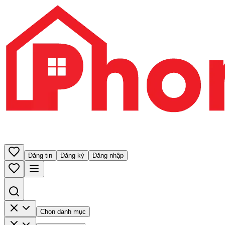
Đăng tin
Đăng ký
Đăng nhập
Chọn danh mục