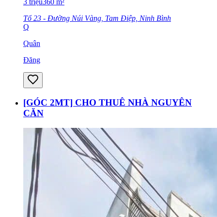
3
triệu
360
m²
Tổ 23 - Đường Núi Vàng, Tam Điệp, Ninh Bình
Q
Quân
Đăng
[GÓC 2MT] CHO THUÊ NHÀ NGUYÊN
CĂN