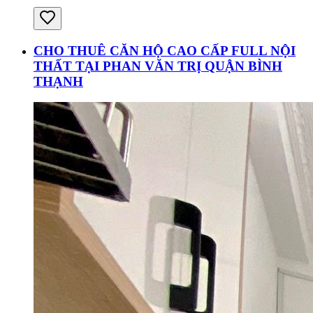
CHO THUÊ CĂN HỘ CAO CẤP FULL NỘI
THẤT TẠI PHAN VĂN TRỊ QUẬN BÌNH
THẠNH