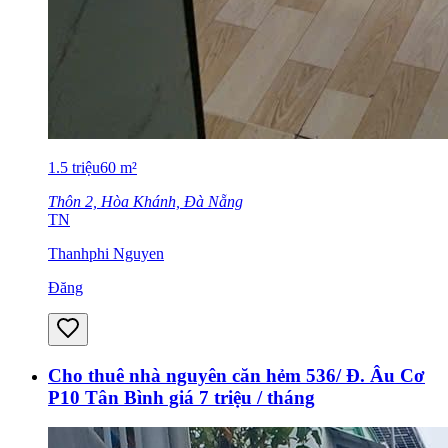
1.5
triệu
60
m²
Thôn 2, Hòa Khánh, Đà Nẵng
TN
Thanhphi Nguyen
Đăng
Cho thuê nhà nguyên căn hẻm 536/ Đ. Âu Cơ
P10 Tân Bình giá 7 triệu / tháng