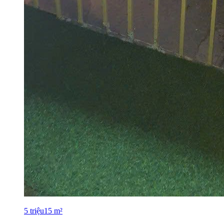
5
triệu
15
m²