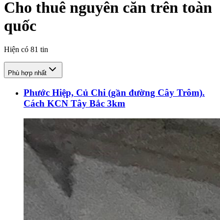
Cho thuê nguyên căn trên toàn
quốc
Hiện có
81
tin
Phù hợp nhất
Phước Hiệp, Củ Chi (gần đường Cây Trôm).
Cách KCN Tây Bắc 3km