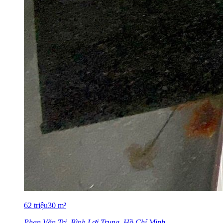
62
triệu
30
m²
Phan Văn Trị, Bình Lợi Trung, Hồ Chí Minh