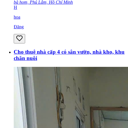
bà hom, Phú Lâm, Hồ Chí Minh
H
hoa
Đăng
Cho thuê nhà cấp 4 có sân vườn, nhà kho, khu
chăn nuôi