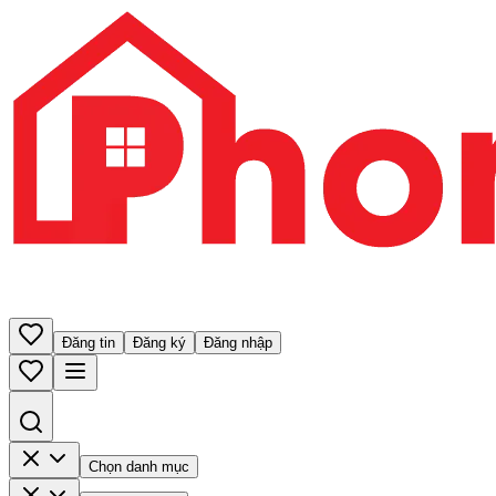
Đăng tin
Đăng ký
Đăng nhập
Chọn danh mục