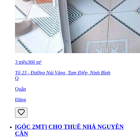
3
triệu
360
m²
Tổ 23 - Đường Núi Vàng, Tam Điệp, Ninh Bình
Q
Quân
Đăng
[GÓC 2MT] CHO THUÊ NHÀ NGUYÊN
CĂN