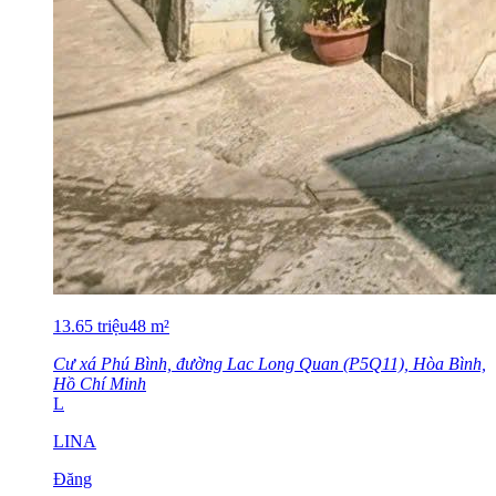
13.65
triệu
48
m²
Cư xá Phú Bình, đường Lac Long Quan (P5Q11), Hòa Bình,
Hồ Chí Minh
L
LINA
Đăng