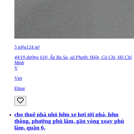
5
triệu
124
m²
44/19 đường 610, Ấp Ba Sa, xã Phước Hiệp, Củ Chi, Hồ Chí
Minh
V
Viet
Đăng
cho thuê nhà nhỏ hẽm xe hơi tới nhà, hẽm
thông, phường phú lâm, gần vòng xoay phú
lâm, quận 6,