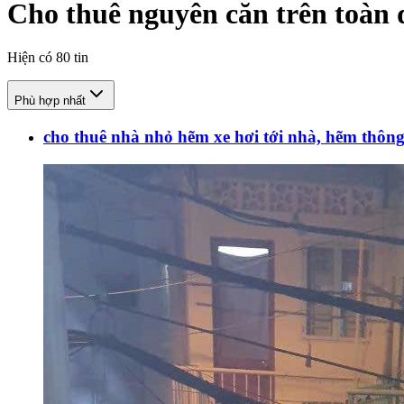
Cho thuê nguyên căn trên toàn 
Hiện có
80
tin
Phù hợp nhất
cho thuê nhà nhỏ hẽm xe hơi tới nhà, hẽm thôn