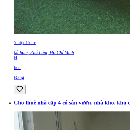
5
triệu
15
m²
bà hom, Phú Lâm, Hồ Chí Minh
H
hoa
Đăng
Cho thuê nhà cấp 4 có sân vườn, nhà kho, khu 