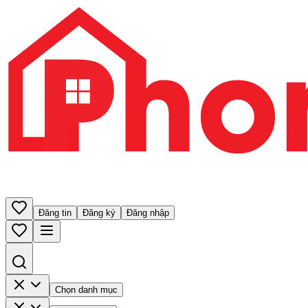
Đăng tin
Đăng ký
Đăng nhập
Chọn danh mục