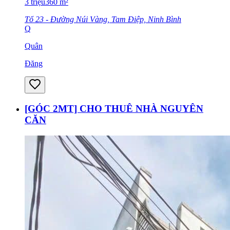
3
triệu
360
m²
Tổ 23 - Đường Núi Vàng, Tam Điệp, Ninh Bình
Q
Quân
Đăng
[GÓC 2MT] CHO THUÊ NHÀ NGUYÊN
CĂN