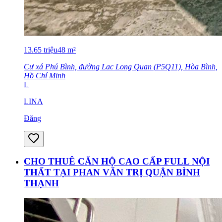
13.65
triệu
48
m²
Cư xá Phú Bình, đường Lac Long Quan (P5Q11), Hòa Bình,
Hồ Chí Minh
L
LINA
Đăng
CHO THUÊ CĂN HỘ CAO CẤP FULL NỘI
THẤT TẠI PHAN VĂN TRỊ QUẬN BÌNH
THẠNH