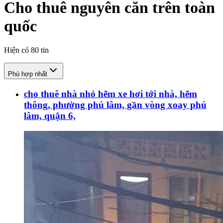
Cho thuê nguyên căn trên toàn
quốc
Hiện có
80
tin
Phù hợp nhất
cho thuê nhà nhỏ hẽm xe hơi tới nhà, hẽm
thông, phường phú lâm, gần vòng xoay phú
lâm, quận 6,