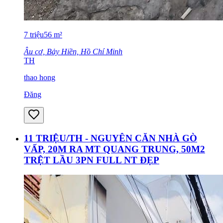
7
triệu
56
m²
Âu cơ, Bảy Hiền, Hồ Chí Minh
TH
thao hong
Đăng
11 TRIỆU/TH - NGUYÊN CĂN NHÀ GÒ
VẤP, 20M RA MT QUANG TRUNG, 50M2
TRỆT LẦU 3PN FULL NT ĐẸP