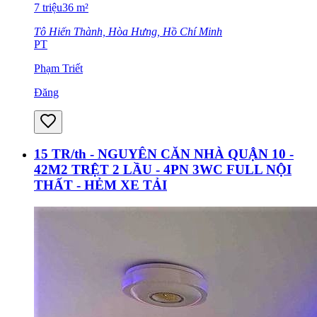
7
triệu
36
m²
Tô Hiến Thành, Hòa Hưng, Hồ Chí Minh
PT
Phạm Triết
Đăng
15 TR/th - NGUYÊN CĂN NHÀ QUẬN 10 -
42M2 TRỆT 2 LẦU - 4PN 3WC FULL NỘI
THẤT - HẺM XE TẢI