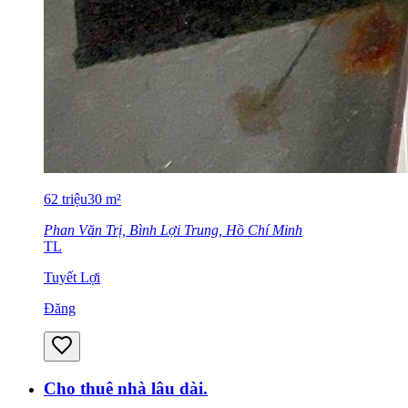
62
triệu
30
m²
Phan Văn Trị, Bình Lợi Trung, Hồ Chí Minh
TL
Tuyết Lợi
Đăng
Cho thuê nhà lâu dài.