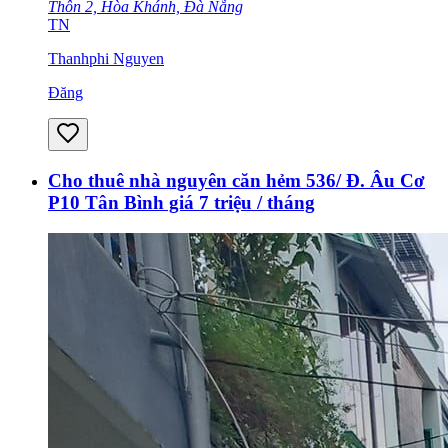
Thôn 2, Hòa Khánh, Đà Nẵng
TN
Thanhphi Nguyen
Đăng
Cho thuê nhà nguyên căn hẻm 536/ Đ. Âu Cơ
P10 Tân Bình giá 7 triệu / tháng