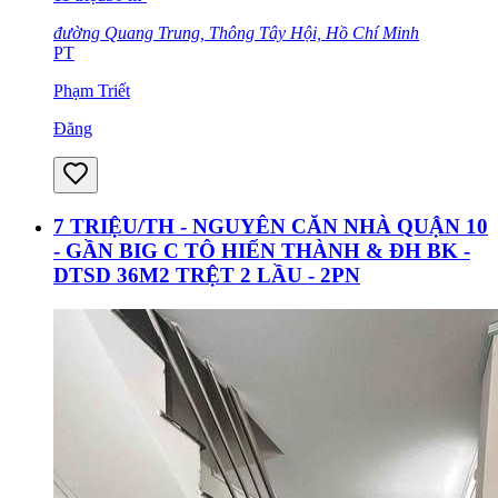
đường Quang Trung, Thông Tây Hội, Hồ Chí Minh
PT
Phạm Triết
Đăng
7 TRIỆU/TH - NGUYÊN CĂN NHÀ QUẬN 10
- GẦN BIG C TÔ HIẾN THÀNH & ĐH BK -
DTSD 36M2 TRỆT 2 LẦU - 2PN