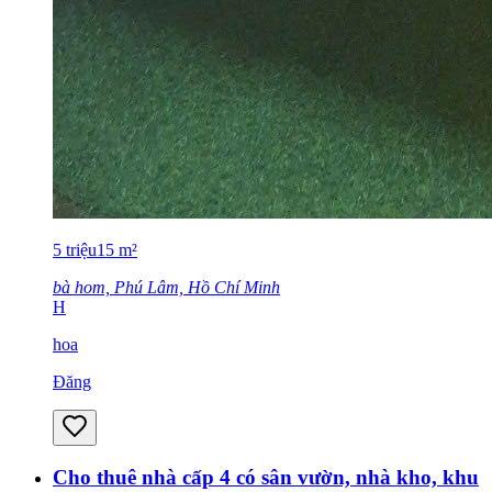
5
triệu
15
m²
bà hom, Phú Lâm, Hồ Chí Minh
H
hoa
Đăng
Cho thuê nhà cấp 4 có sân vườn, nhà kho, khu