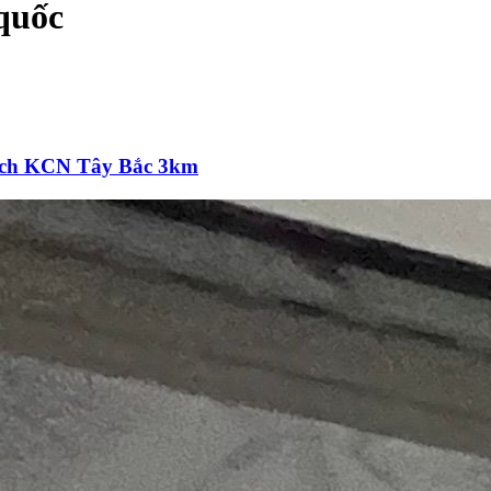
quốc
Cách KCN Tây Bắc 3km