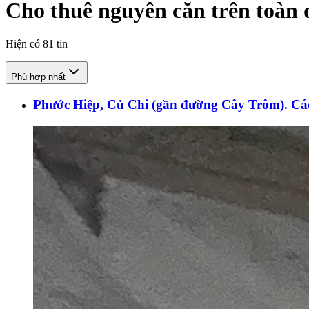
Cho thuê nguyên căn trên toàn 
Hiện có
81
tin
Phù hợp nhất
Phước Hiệp, Củ Chi (gần đường Cây Trôm). 