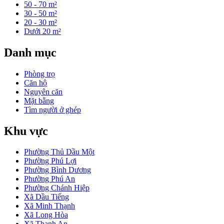
50 - 70 m²
30 - 50 m²
20 - 30 m²
Dưới 20 m²
Danh mục
Phòng trọ
Căn hộ
Nguyên căn
Mặt bằng
Tìm người ở ghép
Khu vực
Phường Thủ Dầu Một
Phường Phú Lợi
Phường Bình Dương
Phường Phú An
Phường Chánh Hiệp
Xã Dầu Tiếng
Xã Minh Thạnh
Xã Long Hòa
Xã Thanh An