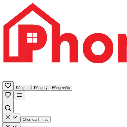
Đăng tin
Đăng ký
Đăng nhập
Chọn danh mục