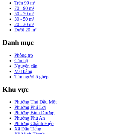
Trên 90 m²
70 - 90 m²
50 - 70 m²
30 - 50 m²
20 - 30 m²
Dưới 20 m²
Danh mục
Phòng trọ
Căn hộ
Nguyên căn
Mặt bằng
Tìm người ở ghép
Khu vực
Phường Thủ Dầu Một
Phường Phú Lợi
Phường Bình Dương
Phường Phú An
Phường Chánh Hiệp
Xã Dầu Tiếng