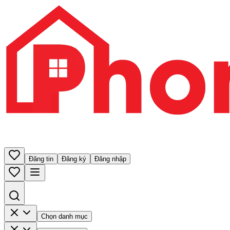
Đăng tin
Đăng ký
Đăng nhập
Chọn danh mục