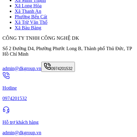
Xã Minh Thạnh
Xã Long Hòa
Xã Thanh An
Phường Bến Cát
Xã Trừ Văn Thố
Xã Bàu Bàng
CÔNG TY TNHH CÔNG NGHỆ DK
Số 2 Đường D4, Phường Phước Long B, Thành phố Thủ Đức, TP
Hồ Chí Minh
admin@dkgroup.vn
0974201532
Hotline
0974201532
Hỗ trợ khách hàng
admin@dkgroup.vn