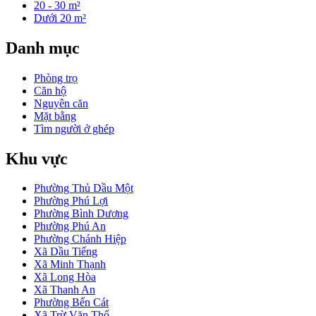
20 - 30 m²
Dưới 20 m²
Danh mục
Phòng trọ
Căn hộ
Nguyên căn
Mặt bằng
Tìm người ở ghép
Khu vực
Phường Thủ Dầu Một
Phường Phú Lợi
Phường Bình Dương
Phường Phú An
Phường Chánh Hiệp
Xã Dầu Tiếng
Xã Minh Thạnh
Xã Long Hòa
Xã Thanh An
Phường Bến Cát
Xã Trừ Văn Thố