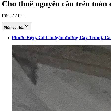
Cho thuê nguyên căn trên toàn 
Hiện có
81
tin
Phù hợp nhất
Phước Hiệp, Củ Chi (gần đường Cây Trôm). 