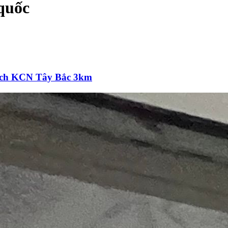
quốc
Cách KCN Tây Bắc 3km