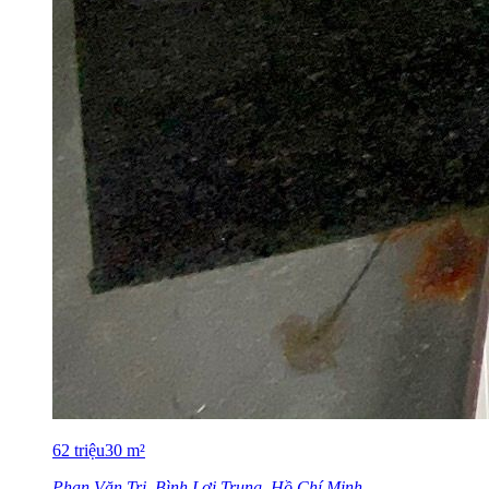
62
triệu
30
m²
Phan Văn Trị, Bình Lợi Trung, Hồ Chí Minh