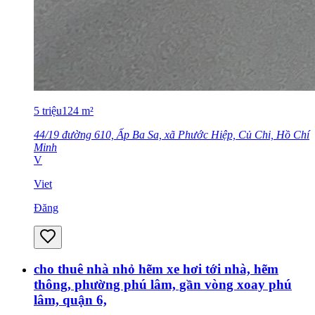
5
triệu
124
m²
44/19 đường 610, Ấp Ba Sa, xã Phước Hiệp, Củ Chi, Hồ Chí
Minh
V
Viet
Đăng
cho thuê nhà nhỏ hẽm xe hơi tới nhà, hẽm
thông, phường phú lâm, gần vòng xoay phú
lâm, quận 6,