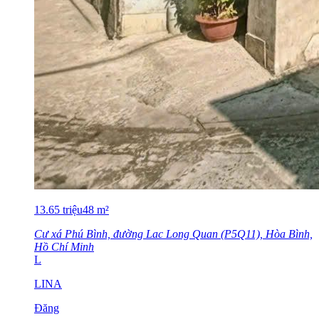
13.65
triệu
48
m²
Cư xá Phú Bình, đường Lac Long Quan (P5Q11), Hòa Bình,
Hồ Chí Minh
L
LINA
Đăng