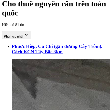
Cho thuê nguyên căn trên toàn
quốc
Hiện có
81
tin
Phù hợp nhất
Phước Hiệp, Củ Chi (gần đường Cây Trôm).
Cách KCN Tây Bắc 3km