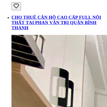
CHO THUÊ CĂN HỘ CAO CẤP FULL NỘI
THẤT TẠI PHAN VĂN TRỊ QUẬN BÌNH
THẠNH