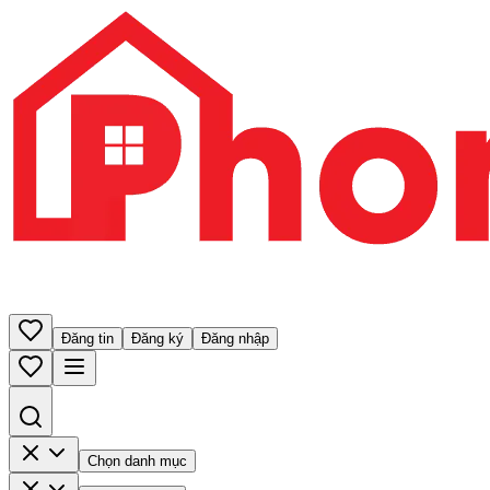
Đăng tin
Đăng ký
Đăng nhập
Chọn danh mục