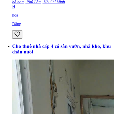
bà hom, Phú Lâm, Hồ Chí Minh
H
hoa
Đăng
Cho thuê nhà cấp 4 có sân vườn, nhà kho, khu
chăn nuôi