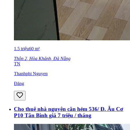
1.5
triệu
60
m²
Thôn 2, Hòa Khánh, Đà Nẵng
TN
Thanhphi Nguyen
Đăng
Cho thuê nhà nguyên căn hẻm 536/ Đ. Âu Cơ
P10 Tân Bình giá 7 triệu / tháng