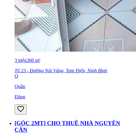
3
triệu
360
m²
Tổ 23 - Đường Núi Vàng, Tam Điệp, Ninh Bình
Q
Quân
Đăng
[GÓC 2MT] CHO THUÊ NHÀ NGUYÊN
CĂN