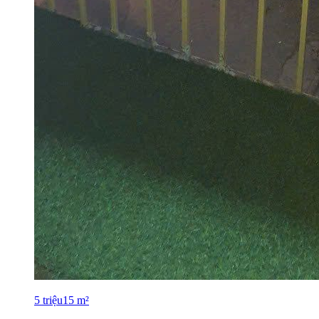
5
triệu
15
m²