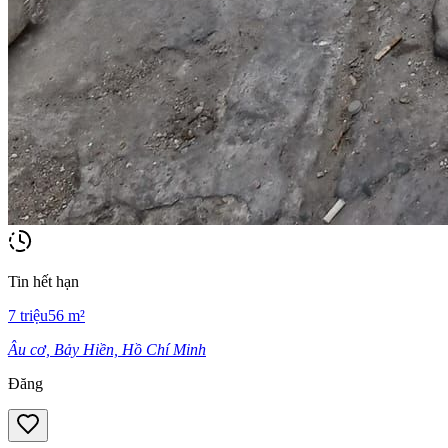
Tin hết hạn
7
triệu
56
m²
Âu cơ, Bảy Hiền, Hồ Chí Minh
Đăng