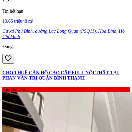
Tin hết hạn
13.65
triệu
48
m²
Cư xá Phú Bình, đường Lac Long Quan (P5Q11), Hòa Bình, Hồ
Chí Minh
Đăng
CHO THUÊ CĂN HỘ CAO CẤP FULL NỘI THẤT TẠI
PHAN VĂN TRỊ QUẬN BÌNH THẠNH
Nguyên căn