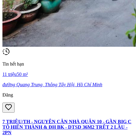
Tin hết hạn
11
triệu
50
m²
đường Quang Trung, Thông Tây Hội, Hồ Chí Minh
Đăng
7 TRIỆU/TH - NGUYÊN CĂN NHÀ QUẬN 10 - GẦN BIG C
TÔ HIẾN THÀNH & ĐH BK - DTSD 36M2 TRỆT 2 LẦU -
2PN