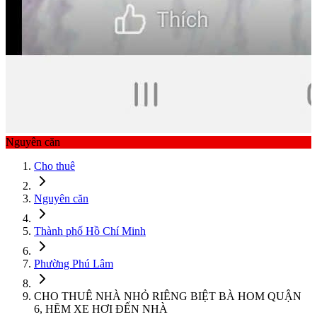
Nguyên căn
Cho thuê
Nguyên căn
Thành phố Hồ Chí Minh
Phường Phú Lâm
CHO THUÊ NHÀ NHỎ RIÊNG BIỆT BÀ HOM QUẬN
6, HẼM XE HƠI ĐẾN NHÀ