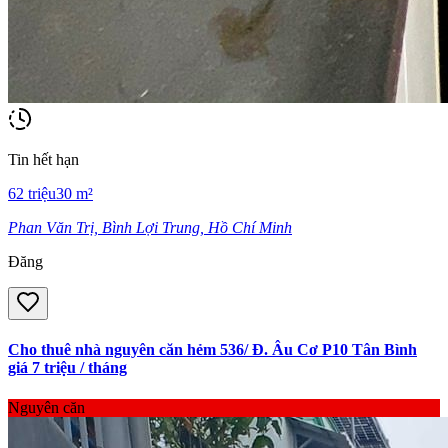
Tin hết hạn
62
triệu
30
m²
Phan Văn Trị, Bình Lợi Trung, Hồ Chí Minh
Đăng
Cho thuê nhà nguyên căn hẻm 536/ Đ. Âu Cơ P10 Tân Bình
giá 7 triệu / tháng
Nguyên căn