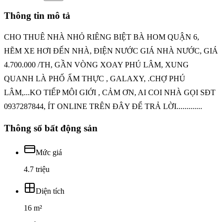
Thông tin mô tả
CHO THUÊ NHÀ NHỎ RIÊNG BIỆT BÀ HOM QUẬN 6,
HẼM XE HƠI ĐẾN NHÀ, ĐIỆN NƯỚC GIÁ NHÀ NƯỚC, GIÁ
4.700.000 /TH, GẦN VÒNG XOAY PHÚ LÂM, XUNG
QUANH LÀ PHỐ ẨM THỰC , GALAXY, .CHỢ PHÚ
LÂM,...KO TIẾP MÔI GIỚI , CẢM ƠN, AI COI NHÀ GỌI SĐT
0937287844, ÍT ONLINE TRÊN ĐÂY ĐỂ TRẢ LỜI.............
Thông số bất động sản
Mức giá
4.7 triệu
Diện tích
16 m²