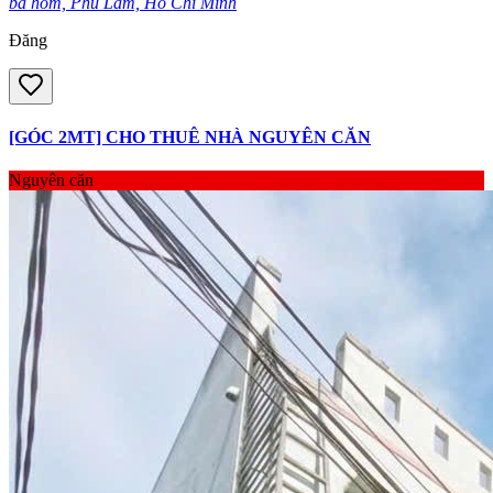
bà hom, Phú Lâm, Hồ Chí Minh
Đăng
[GÓC 2MT] CHO THUÊ NHÀ NGUYÊN CĂN
Nguyên căn