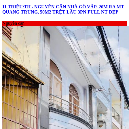
11 TRIỆU/TH - NGUYÊN CĂN NHÀ GÒ VẤP, 20M RA MT
QUANG TRUNG, 50M2 TRỆT LẦU 3PN FULL NT ĐẸP
Nguyên căn