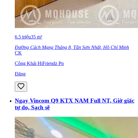
6.5
triệu
35
m²
Đường Cách Mạng Tháng 8, Tân Sơn Nhất, Hồ Chí Minh
CK
Công Khải HiFriendz Pn
Đăng
Ngay Vincom Q9 KTX NAM Full NT, Giờ giấc
tự do, Sạch sẽ