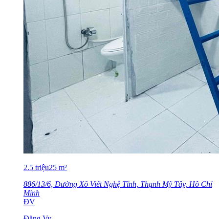
2.5
triệu
25
m²
886/13/6, Đường Xô Viết Nghệ Tĩnh, Thạnh Mỹ Tây, Hồ Chí
Minh
ĐV
Đặng Vy