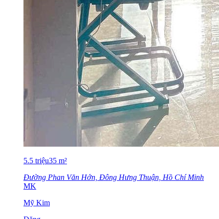
5.5
triệu
35
m²
Đường Phan Văn Hớn, Đông Hưng Thuận, Hồ Chí Minh
MK
Mỹ Kim