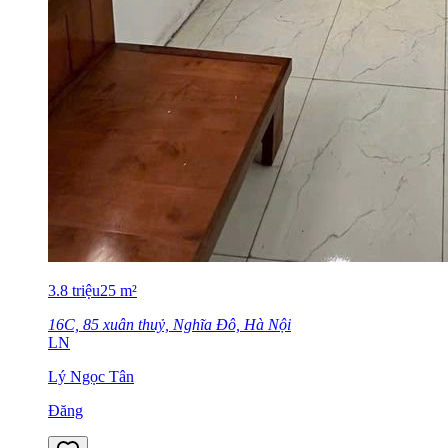
3.8
triệu
25
m²
16C, 85 xuân thuỷ, Nghĩa Đô, Hà Nội
LN
Lý Ngọc Tân
Đăng