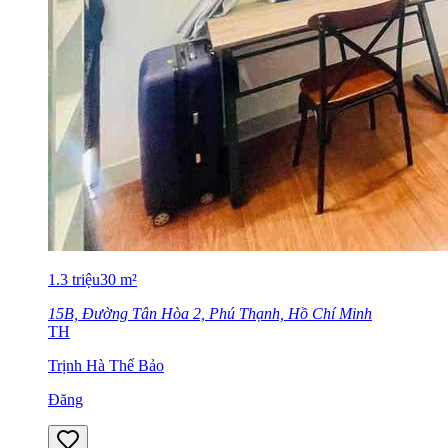
1.3
triệu
30
m²
15B, Đường Tân Hòa 2, Phú Thạnh, Hồ Chí Minh
TH
Trịnh Hà Thế Bảo
Đăng