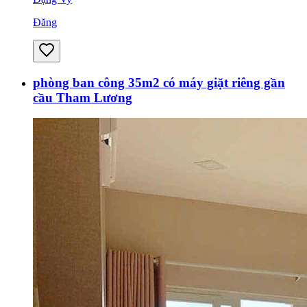
Đăng
phòng ban công 35m2 có máy giặt riêng gần
cầu Tham Lương