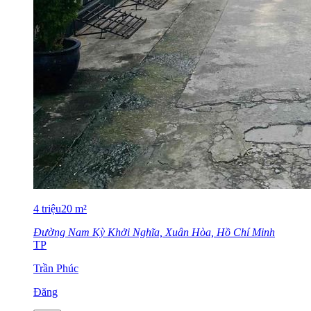
4
triệu
20
m²
Đường Nam Kỳ Khởi Nghĩa, Xuân Hòa, Hồ Chí Minh
TP
Trần Phúc
Đăng