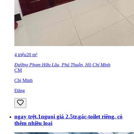
4
triệu
20
m²
Đường Phạm Hữu Lầu, Phú Thuận, Hồ Chí Minh
CM
Chị Minh
Đăng
ngay trệt.1nguoi giá 2.5tr.gác-toilet riêng. có
thêm nhiều loại