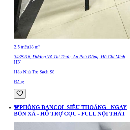
2.5
triệu
18
m²
34/29/16, Đường Võ Thị Thừa, An Phú Đông, Hồ Chí Minh
HN
Hảo Nhà Trọ Sạch Sẽ
Đăng
🚨PHÒNG BANCOL SIÊU THOÁNG - NGAY
BỐN XÃ - HỖ TRỢ CỌC - FULL NỘI THẤT