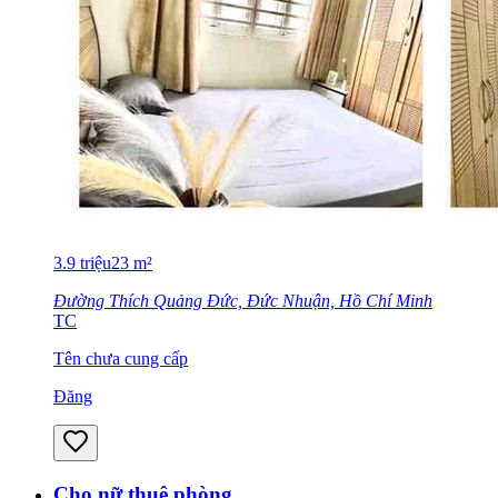
3.9
triệu
23
m²
Đường Thích Quảng Đức, Đức Nhuận, Hồ Chí Minh
TC
Tên chưa cung cấp
Đăng
Cho nữ thuê phòng