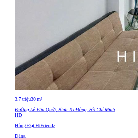
3.7
triệu
30
m²
Đường Lê Văn Quới, Bình Trị Đông, Hồ Chí Minh
HĐ
Hùng Đạt HiFriendz
Đăng