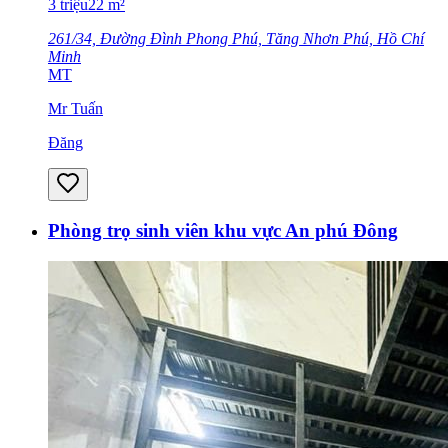
3
triệu
22
m²
261/34, Đường Đình Phong Phú, Tăng Nhơn Phú, Hồ Chí
Minh
MT
Mr Tuấn
Đăng
Phòng trọ sinh viên khu vực An phú Đông