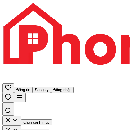
Đăng tin
Đăng ký
Đăng nhập
Chọn danh mục