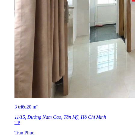
3
triệu
20
m²
11/15, Đường Nam Cao, Tân Mỹ, Hồ Chí Minh
TP
Tran Phuc