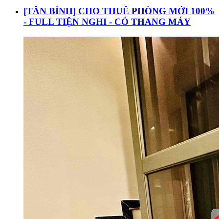
[TÂN BÌNH] CHO THUÊ PHÒNG MỚI 100%
- FULL TIỆN NGHI - CÓ THANG MÁY