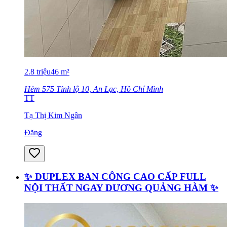
2.8
triệu
46
m²
Hẻm 575 Tỉnh lộ 10, An Lạc, Hồ Chí Minh
TT
Tạ Thị Kim Ngân
Đăng
✨ DUPLEX BAN CÔNG CAO CẤP FULL
NỘI THẤT NGAY DƯƠNG QUẢNG HÀM ✨