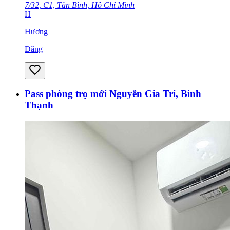
7/32, C1, Tân Bình, Hồ Chí Minh
H
Hương
Đăng
Pass phòng trọ mới Nguyễn Gia Trí, Bình
Thạnh