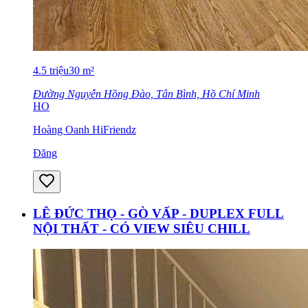
4.5
triệu
30
m²
Đường Nguyễn Hồng Đào, Tân Bình, Hồ Chí Minh
HO
Hoàng Oanh HiFriendz
Đăng
LÊ ĐỨC THỌ - GÒ VẤP - DUPLEX FULL
NỘI THẤT - CÓ VIEW SIÊU CHILL