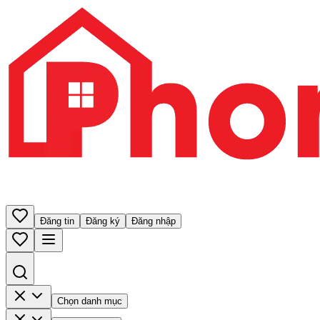
Đăng tin
Đăng ký
Đăng nhập
Chọn danh mục