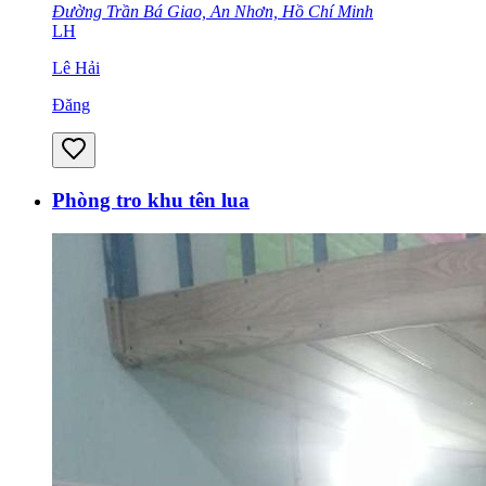
Đường Trần Bá Giao, An Nhơn, Hồ Chí Minh
LH
Lê Hải
Đăng
Phòng tro khu tên lua