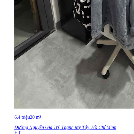
6.4
triệu
20
m²
Đường Nguyễn Gia Trí, Thạnh Mỹ Tây, Hồ Chí Minh
HT