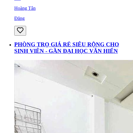
Hoàng Tân
Đăng
PHÒNG TRỌ GIÁ RẺ SIÊU RỘNG CHO
SINH VIÊN - GẦN ĐẠI HỌC VĂN HIẾN