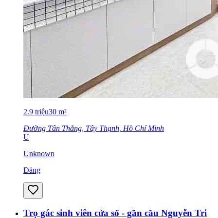
2.9
triệu
30
m²
Đường Tân Thắng, Tây Thạnh, Hồ Chí Minh
U
Unknown
Đăng
Trọ gác sinh viên cửa sổ - gần cầu Nguyễn Tri