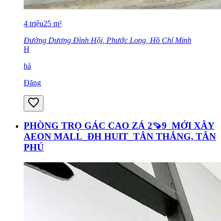
4
triệu
25
m²
Đường Dương Đình Hội, Phước Long, Hồ Chí Minh
H
hà
Đăng
PHÒNG TRỌ GÁC CAO ZÁ 2🍠9_MỚI XÂY
AEON MALL_ĐH HUIT_TÂN THẮNG, TÂN
PHÚ