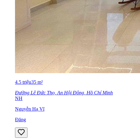
4.5
triệu
35
m²
Đường Lê Đức Thọ, An Hội Đông, Hồ Chí Minh
NH
Nguyễn Hạ Vĩ
Đăng