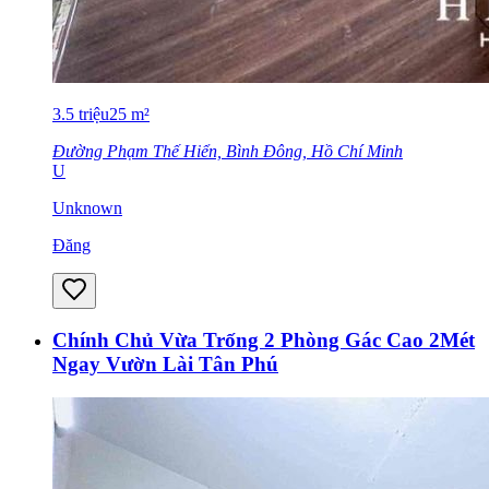
3.5
triệu
25
m²
Đường Phạm Thế Hiển, Bình Đông, Hồ Chí Minh
U
Unknown
Đăng
Chính Chủ Vừa Trống 2 Phòng Gác Cao 2Mét
Ngay Vườn Lài Tân Phú