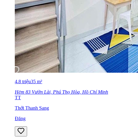
4.8
triệu
35
m²
Hẻm 83 Vườn Lài, Phú Thọ Hòa, Hồ Chí Minh
TT
Thới Thanh Sang
Đăng