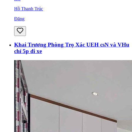
Hồ Thanh Trúc
Đăng
Khai Trương Phòng Trọ Xác UEH csN và VHu
chỉ 5p đi xe