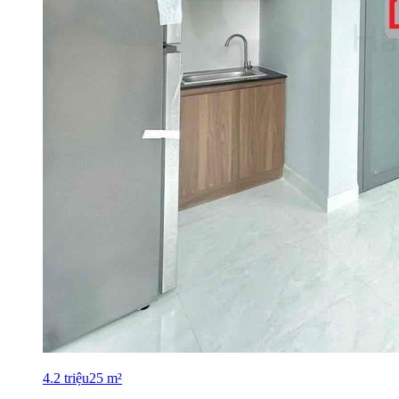
4.2
triệu
25
m²