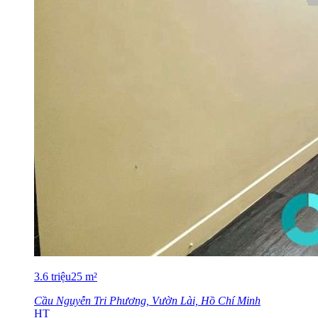
3.6
triệu
25
m²
Cầu Nguyễn Tri Phương, Vườn Lài, Hồ Chí Minh
HT