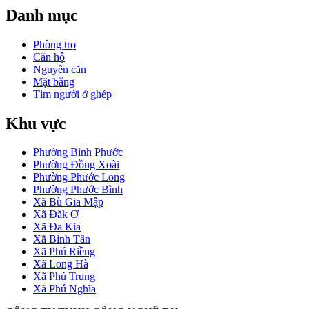
Danh mục
Phòng trọ
Căn hộ
Nguyên căn
Mặt bằng
Tìm người ở ghép
Khu vực
Phường Bình Phước
Phường Đồng Xoài
Phường Phước Long
Phường Phước Bình
Xã Bù Gia Mập
Xã Đăk Ơ
Xã Đa Kia
Xã Bình Tân
Xã Phú Riềng
Xã Long Hà
Xã Phú Trung
Xã Phú Nghĩa