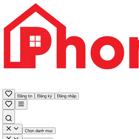
Đăng tin
Đăng ký
Đăng nhập
Chọn danh mục