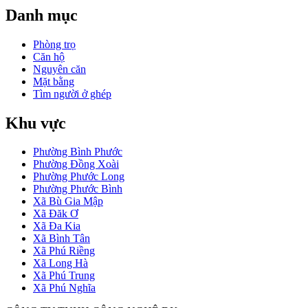
Danh mục
Phòng trọ
Căn hộ
Nguyên căn
Mặt bằng
Tìm người ở ghép
Khu vực
Phường Bình Phước
Phường Đồng Xoài
Phường Phước Long
Phường Phước Bình
Xã Bù Gia Mập
Xã Đăk Ơ
Xã Đa Kia
Xã Bình Tân
Xã Phú Riềng
Xã Long Hà
Xã Phú Trung
Xã Phú Nghĩa