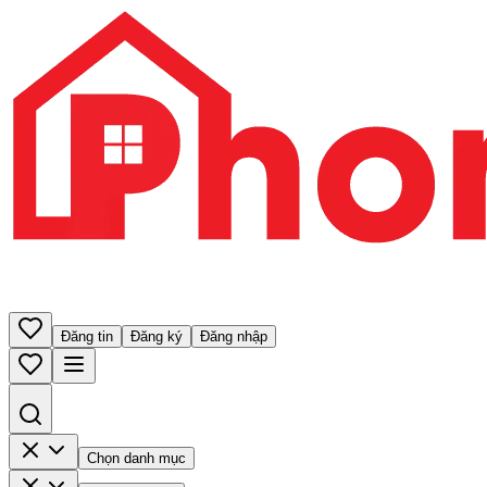
Đăng tin
Đăng ký
Đăng nhập
Chọn danh mục