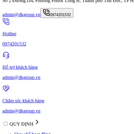
Số 2 Đường D4, Phường Phước Long B, Thành phố Thủ Đức, TP H
admin@dkgroup.vn
0974201532
Hotline
0974201532
Hỗ trợ khách hàng
admin@dkgroup.vn
Chăm sóc khách hàng
admin@dkgroup.vn
QUY ĐỊNH