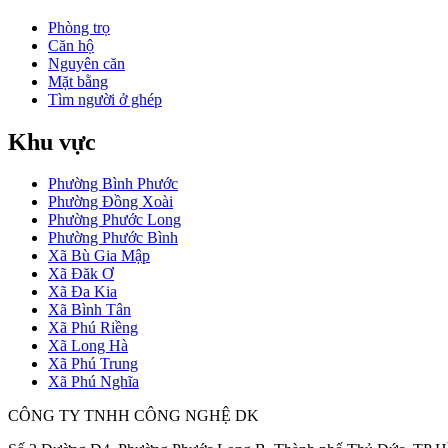
Phòng trọ
Căn hộ
Nguyên căn
Mặt bằng
Tìm người ở ghép
Khu vực
Phường Bình Phước
Phường Đồng Xoài
Phường Phước Long
Phường Phước Bình
Xã Bù Gia Mập
Xã Đăk Ơ
Xã Đa Kia
Xã Bình Tân
Xã Phú Riềng
Xã Long Hà
Xã Phú Trung
Xã Phú Nghĩa
CÔNG TY TNHH CÔNG NGHỆ DK