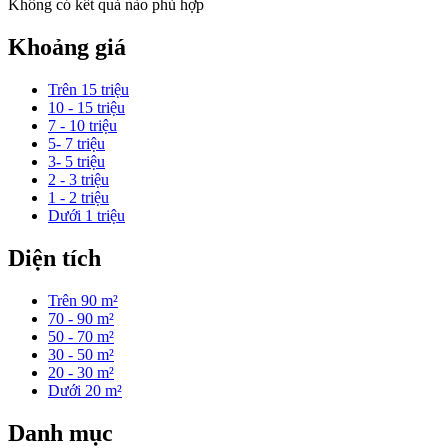
Không có kết quả nào phù hợp
Khoảng giá
Trên 15 triệu
10 - 15 triệu
7 - 10 triệu
5- 7 triệu
3- 5 triệu
2 - 3 triệu
1 - 2 triệu
Dưới 1 triệu
Diện tích
Trên 90 m²
70 - 90 m²
50 - 70 m²
30 - 50 m²
20 - 30 m²
Dưới 20 m²
Danh mục