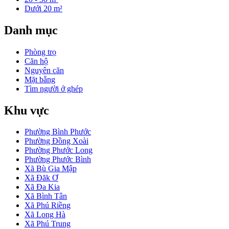
Dưới 20 m²
Danh mục
Phòng trọ
Căn hộ
Nguyên căn
Mặt bằng
Tìm người ở ghép
Khu vực
Phường Bình Phước
Phường Đồng Xoài
Phường Phước Long
Phường Phước Bình
Xã Bù Gia Mập
Xã Đăk Ơ
Xã Đa Kia
Xã Bình Tân
Xã Phú Riềng
Xã Long Hà
Xã Phú Trung