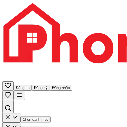
Đăng tin
Đăng ký
Đăng nhập
Chọn danh mục