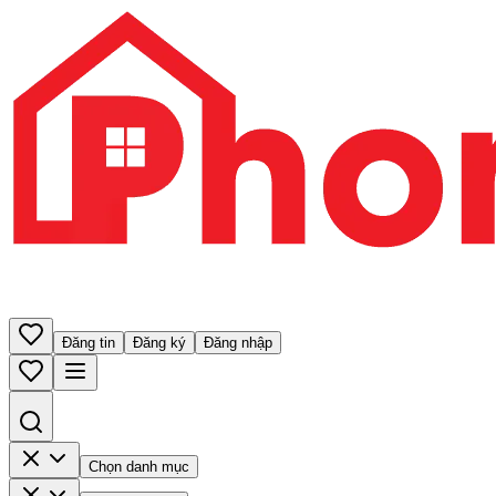
Đăng tin
Đăng ký
Đăng nhập
Chọn danh mục