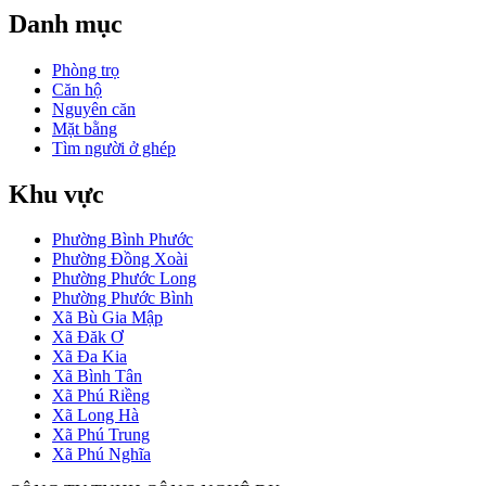
Danh mục
Phòng trọ
Căn hộ
Nguyên căn
Mặt bằng
Tìm người ở ghép
Khu vực
Phường Bình Phước
Phường Đồng Xoài
Phường Phước Long
Phường Phước Bình
Xã Bù Gia Mập
Xã Đăk Ơ
Xã Đa Kia
Xã Bình Tân
Xã Phú Riềng
Xã Long Hà
Xã Phú Trung
Xã Phú Nghĩa